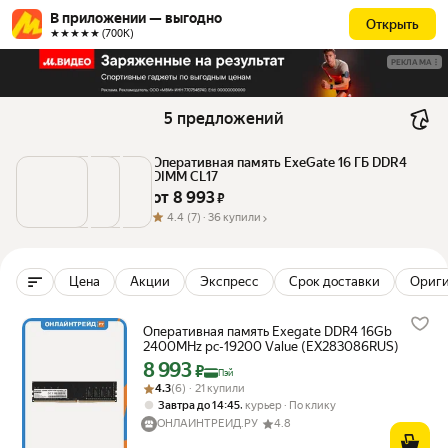
В приложении — выгодно
Открыть
★★★★★ (700К)
РЕКЛАМА
5 предложений
Оперативная память ExeGate 16 ГБ DDR4 
DIMM CL17
от 
8 993
 ₽
4.4
(7) ·
36 купили
Цена
Акции
Экспресс
Срок доставки
Ориг
Оперативная память Exegate DDR4 16Gb
2400MHz pc-19200 Value (EX283086RUS)
8 993
Цена с картой Яндекс Пэй 8993 ₽ вместо
₽
Пэй
Рейтинг товара: 4.3 из 5
Оценок: (6) · 21 купили
4.3
(6) · 21 купили
,
Завтра до 14:45
курьер
По клику
ОНЛАЙНТРЕЙД.РУ
4.8