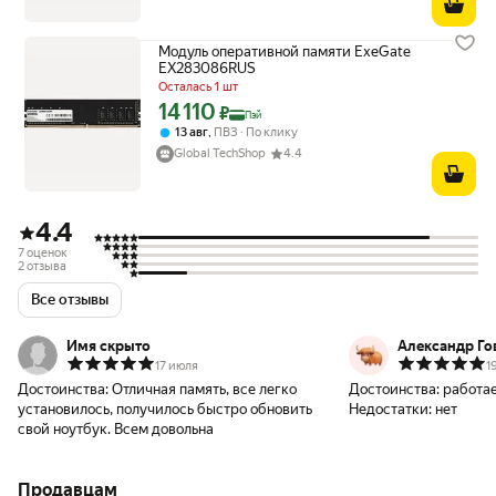
Модуль оперативной памяти ExeGate
EX283086RUS
Осталась 1 шт
14 110
Цена с картой Яндекс Пэй 14110 ₽ вместо
₽
Пэй
,
13 авг
ПВЗ
По клику
Global TechShop
4.4
4.4
7 оценок
2 отзыва
Все отзывы
Имя скрыто
Александр Го
17 июля
1
Достоинства:
Отличная память, все легко
Достоинства:
работае
установилось, получилось быстро обновить
Недостатки:
нет
свой ноутбук. Всем довольна
Продавцам