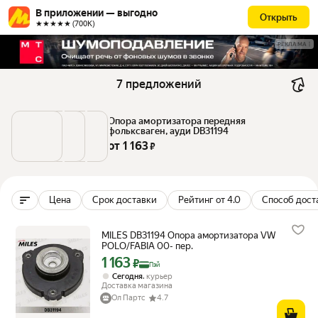
В приложении — выгодно
Открыть
★★★★★ (700К)
РЕКЛАМА
7 предложений
Опора амортизатора передняя 
фольксваген, ауди DB31194
от 
1 163
 ₽
Цена
Срок доставки
Рейтинг от 4.0
Способ дост
MILES DB31194 Опора амортизатора VW
POLO/FABIA 00- пер.
1 163
Цена с картой Яндекс Пэй 1163 ₽ вместо
₽
Пэй
,
Сегодня
курьер
Доставка магазина
Ол Партс
4.7