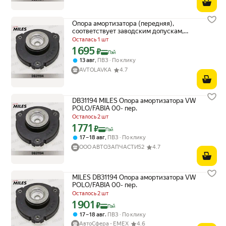
Опора амортизатора (передняя),
соответствует заводским допускам,
применяется на VW Polo, с 2000 года.
Осталась 1 шт
Miles арт. DB31194
1 695
Цена с картой Яндекс Пэй 1695 ₽ вместо
₽
Пэй
,
13 авг
ПВЗ
По клику
AVTOLAVKA
4.7
DB31194 MILES Опора амортизатора VW
POLO/FABIA 00- пер.
Осталось 2 шт
1 771
Цена с картой Яндекс Пэй 1771 ₽ вместо
₽
Пэй
,
17 – 18 авг
ПВЗ
По клику
ООО АВТОЗАПЧАСТИ52
4.7
MILES DB31194 Опора амортизатора VW
POLO/FABIA 00- пер.
Осталось 2 шт
1 901
Цена с картой Яндекс Пэй 1901 ₽ вместо
₽
Пэй
,
17 – 18 авг
ПВЗ
По клику
АвтоСфера - ЕМЕХ
4.6