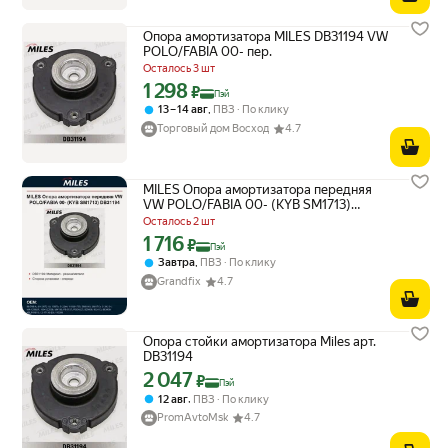
Опора амортизатора MILES DB31194 VW
POLO/FABIA 00- пер.
Осталось 3 шт
1 298
Цена с картой Яндекс Пэй 1298 ₽ вместо
₽
Пэй
,
13 – 14 авг
ПВЗ
По клику
Торговый дом Восход
4.7
MILES Опора амортизатора передняя
VW POLO/FABIA 00- (KYB SM1713)
DB31194
Осталось 2 шт
1 716
Цена с картой Яндекс Пэй 1716 ₽ вместо
₽
Пэй
,
Завтра
ПВЗ
По клику
Grandfix
4.7
Опора стойки амортизатора Miles арт.
DB31194
2 047
Цена с картой Яндекс Пэй 2047 ₽ вместо
₽
Пэй
,
12 авг
ПВЗ
По клику
PromAvtoMsk
4.7