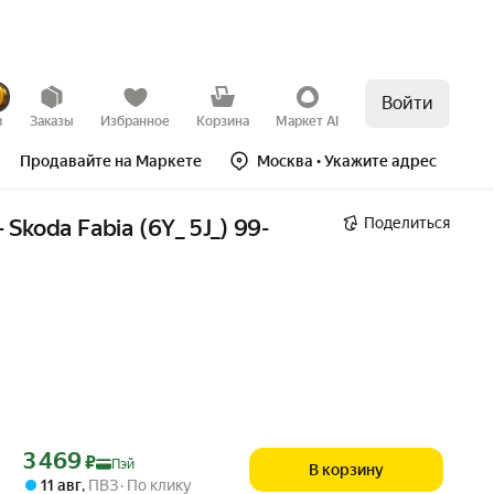
Войти
в
Заказы
Избранное
Корзина
Маркет AI
Продавайте на Маркете
Москва
• Укажите адрес
Поделиться
 Skoda Fabia (6Y_ 5J_) 99- 
Цена с картой Яндекс Пэй 3469 ₽ вместо
3 469
₽
Пэй
В корзину
11 авг
,
ПВЗ
По клику