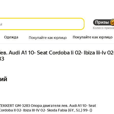
Призы
Колесо призо
Одежда
Покупайте как юрлицо
Покупайте как юрлицо
Продукты
 Audi A1 10- Seat Cordoba Ii 02- Ibiza Iii-Iv 02-
83
ний
ZEKKERT GM-3283 Опора двигателя лев. Audi A1 10- Seat
Cordoba II 02- Ibiza III-IV 02- Skoda Fabia (6Y_ 5J_) 99- ()