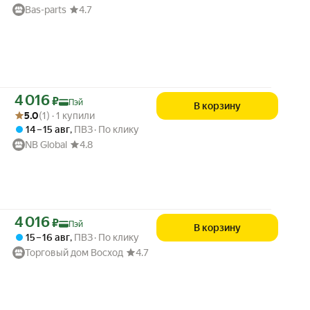
Bas-parts
4.7
Цена с картой Яндекс Пэй 4016 ₽ вместо
4 016
₽
Пэй
В корзину
Рейтинг товара: 5.0 из 5
Оценок: (1) · 1 купили
5.0
(1) · 1 купили
14 – 15 авг
,
ПВЗ
По клику
NB Global
4.8
Цена с картой Яндекс Пэй 4016 ₽ вместо
4 016
₽
Пэй
В корзину
15 – 16 авг
,
ПВЗ
По клику
Торговый дом Восход
4.7