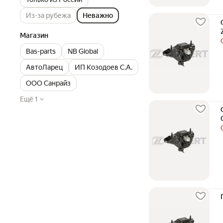
Из-за рубежа
Неважно
Магазин
Bas-parts
NB Global
АвтоЛарец
ИП Козодоев С.А.
ООО Санрайз
Ещё 1