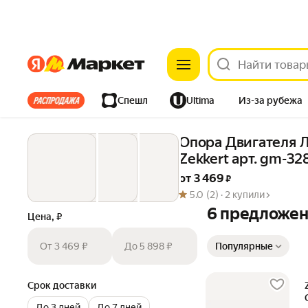
Яндекс
Яндекс
Все хиты
Спешл
Ultima
Из-за рубежа
Дом
Ремонт
Детям
Красота
Электроника
Опора Двигателя Лев.
Zekkert арт. gm-32
от 
3 469
 ₽
5.0
(2) ·
2 купили
6 предложе
Цена, ₽
Сортировка товаров
От 3 469 ₽
До 5 898 ₽
Популярные
Срок доставки
До 3 дней
До 7 дней