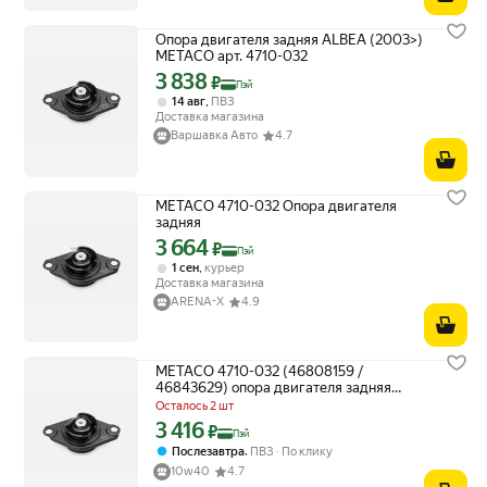
Опора двигателя задняя ALBEA (2003>)
METACO арт. 4710-032
3 838
Цена с картой Яндекс Пэй 3838 ₽ вместо
₽
Пэй
,
14 авг
ПВЗ
Доставка магазина
Варшавка Авто
4.7
METACO 4710-032 Опора двигателя
задняя
3 664
Цена с картой Яндекс Пэй 3664 ₽ вместо
₽
Пэй
,
1 сен
курьер
Доставка магазина
ARENA-X
4.9
METACO 4710-032 (46808159 /
46843629) опора двигателя задняя
albea (2003)
Осталось 2 шт
3 416
Цена с картой Яндекс Пэй 3416 ₽ вместо
₽
Пэй
,
Послезавтра
ПВЗ
По клику
10w40
4.7