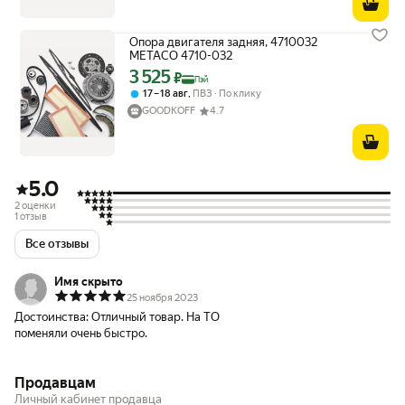
Опора двигателя задняя, 4710032
METACO 4710-032
3 525
Цена с картой Яндекс Пэй 3525 ₽ вместо
₽
Пэй
,
17 – 18 авг
ПВЗ
По клику
GOODKOFF
4.7
5.0
2 оценки
1 отзыв
Все отзывы
Имя скрыто
25 ноября 2023
Достоинства:
Отличный товар. На ТО
поменяли очень быстро.
Продавцам
Личный кабинет продавца