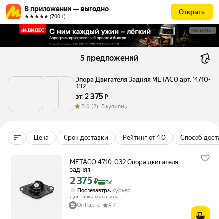
В приложении — выгодно
Открыть
★★★★★ (700К)
РЕКЛАМА
5 предложений
Опора Двигателя Задняя METACO арт. '4710-
032
от 
2 375
 ₽
5.0
(2) ·
5 купили
Цена
Срок доставки
Рейтинг от 4.0
Способ дост
METACO 4710-032 Опора двигателя
задняя
2 375
Цена с картой Яндекс Пэй 2375 ₽ вместо
₽
Пэй
,
Послезавтра
курьер
Доставка магазина
Ол Партс
4.7