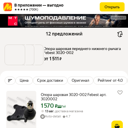
В приложении — выгодно
Открыть
★★★★★ (700К)
РЕКЛАМА
12 предложений
Опора шаровая переднего нижнего рычага 
Febest 3020-002
от 
1 511
 ₽
Цена
Срок доставки
Оригинал
Рейтинг от 4.0
Опора шаровая 3020-002 Febest арт.
3020002
1 570
Цена с картой Яндекс Пэй 1570 ₽ вместо
₽
Пэй
,
13 авг
доставка магазина
Avto-detali
4.7