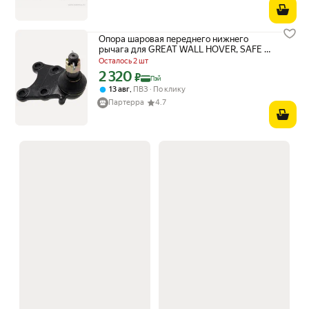
Опора шаровая переднего нижнего
рычага для GREAT WALL HOVER, SAFE /
Febest 3020-002
Осталось 2 шт
2 320
Цена с картой Яндекс Пэй 2320 ₽ вместо
₽
Пэй
,
13 авг
ПВЗ
По клику
Партерра
4.7