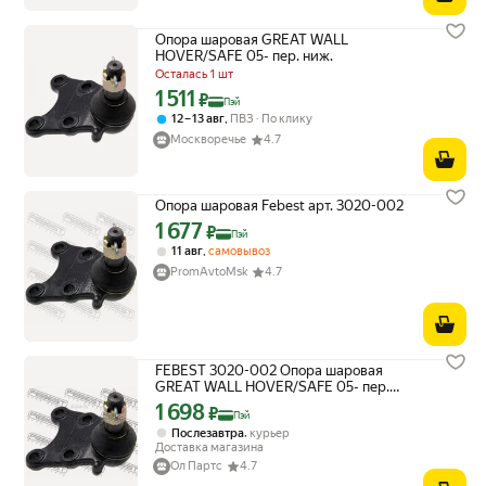
Опора шаровая GREAT WALL
HOVER/SAFE 05- пер. ниж.
Осталась 1 шт
1 511
Цена с картой Яндекс Пэй 1511 ₽ вместо
₽
Пэй
,
12 – 13 авг
ПВЗ
По клику
Москворечье
4.7
Опора шаровая Febest арт. 3020-002
1 677
Цена с картой Яндекс Пэй 1677 ₽ вместо
₽
Пэй
,
11 авг
самовывоз
PromAvtoMsk
4.7
FEBEST 3020-002 Опора шаровая
GREAT WALL HOVER/SAFE 05- пер.
нижн.
1 698
Цена с картой Яндекс Пэй 1698 ₽ вместо
₽
Пэй
,
Послезавтра
курьер
Доставка магазина
Ол Партс
4.7