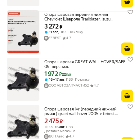
Опора шаровая передняя нижняя
Chevrolet Шевроле Trailblazer, Isuzu
Исузу Trooper UBS, Chevrolet Colorado
3 272
Цена 3272 ₽ вместо
₽
CREW CAB, Colorado Sport, Colorado EXT
,
11 авг
ПВЗ
По клику
CAB, Colorado REG CAB, Colorado 3020-
002
FEBEST
4.7
Опора шаровая GREAT WALL HOVER/SAFE
05- пер. ниж.
1 972
Цена с картой Яндекс Пэй 1972 ₽ вместо
₽
Пэй
,
16 – 17 авг
ПВЗ
По клику
ООО АВТОЗАПЧАСТИ52
4.7
Опора шаровая l=r (передний нижний
рычаг) graet wall hover 2005-> febest
3020-002
2 475
Цена 2475 ₽ вместо
₽
,
13 – 16 авг
ПВЗ
Доставка магазина
ДСН Авто
4.7