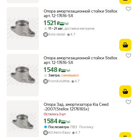
Опора амортизационной стойки Stellox
арт. 12-17616-SX
1 521
Цена с картой Яндекс Пэй 1521 ₽ вместо
₽
Пэй
,
11 – 21 авг
доставка магазина
Avto-detali
4.7
Опора амортизационной стойки Stellox
арт. 12-17616-SX
1 548
Цена с картой Яндекс Пэй 1548 ₽ вместо
₽
Пэй
,
Завтра
самовывоз
PromAvtoMsk
4.7
Опора Зад. амортизатора Kia Ceed
-2007(Stellox 1217616Sx)
Осталось 3 шт
1 584
Цена с картой Яндекс Пэй 1584 ₽ вместо
₽
Пэй
,
Послезавтра
ПВЗ
По клику
АО Авто-Евро
4.7