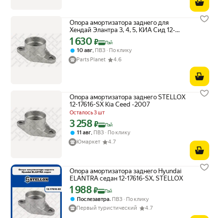
Опора амортизатора заднего для
Хендай Элантра 3, 4, 5, КИА Сид 12-
17616-SX STELLOX
1 630
Цена с картой Яндекс Пэй 1630 ₽ вместо
₽
Пэй
,
10 авг
ПВЗ
По клику
Parts Planet
4.6
Опора амортизатора заднего STELLOX
12-17616-SX Kia Ceed -2007
Осталось 3 шт
3 258
Цена с картой Яндекс Пэй 3258 ₽ вместо
₽
Пэй
,
11 авг
ПВЗ
По клику
Юмаркет
4.7
Опора амортизатора заднего Hyundai
ELANTRA седан 12-17616-SX, STELLOX
1 988
Цена с картой Яндекс Пэй 1988 ₽ вместо
₽
Пэй
,
Послезавтра
ПВЗ
По клику
Первый туристический
4.7