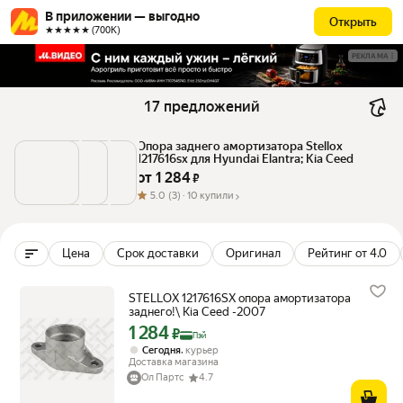
В приложении — выгодно
Открыть
★★★★★ (700К)
РЕКЛАМА
17 предложений
Опора заднего амортизатора Stellox 
1217616sx для Hyundai Elantra; Kia Ceed
от 
1 284
 ₽
5.0
(3) ·
10 купили
Цена
Срок доставки
Оригинал
Рейтинг от 4.0
STELLOX 1217616SX опора амортизатора
заднего!\ Kia Ceed -2007
1 284
Цена с картой Яндекс Пэй 1284 ₽ вместо
₽
Пэй
,
Сегодня
курьер
Доставка магазина
Ол Партс
4.7