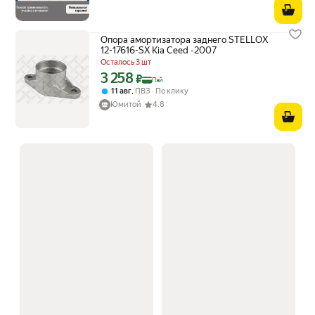
Опора амортизатора заднего STELLOX
12-17616-SX Kia Ceed -2007
Осталось 3 шт
3 258
Цена с картой Яндекс Пэй 3258 ₽ вместо
₽
Пэй
,
11 авг
ПВЗ
По клику
Юмитой
4.8