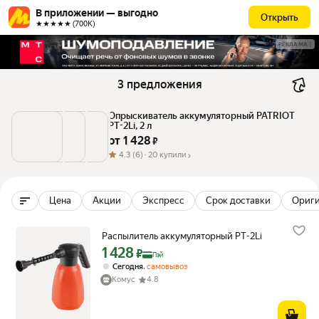
В приложении — выгодно
Открыть
★★★★★ (700К)
РЕКЛАМА
3 предложения
Опрыскиватель аккумуляторный PATRIOT 
PT-2Li, 2 л
от 
1 428
 ₽
4.3
(6) ·
20 купили
Цена
Акции
Экспресс
Срок доставки
Ориг
Распылитель аккумуляторный PT-2Li
1 428
Цена с картой Яндекс Пэй 1428 ₽ вместо
₽
Пэй
,
Сегодня
самовывоз
Комус
4.8