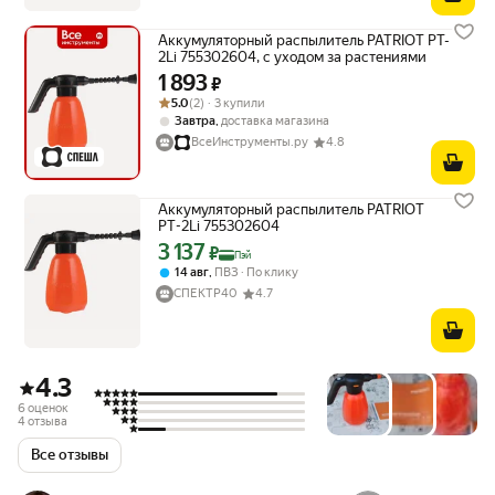
Аккумуляторный распылитель PATRIOT PT-
2Li 755302604, с уходом за растениями
1 893
Цена 1893 ₽ вместо
₽
Рейтинг товара: 5.0 из 5
Оценок: (2) · 3 купили
5.0
(2) · 3 купили
,
Завтра
доставка магазина
ВсеИнструменты.ру
4.8
Аккумуляторный распылитель PATRIOT
PT-2Li 755302604
3 137
Цена с картой Яндекс Пэй 3137 ₽ вместо
₽
Пэй
,
14 авг
ПВЗ
По клику
СПЕКТР40
4.7
4.3
6 оценок
4 отзыва
Все отзывы