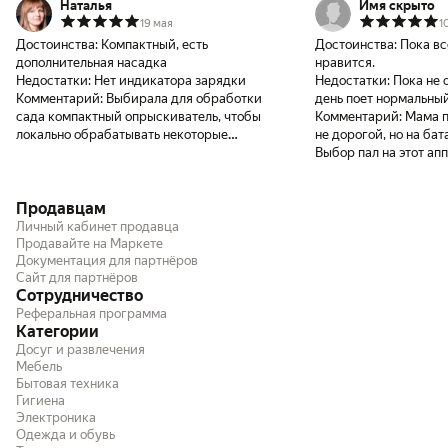
Наталья
Имя скрыто
19 мая
1
Достоинства:
Компактный, есть
Достоинства:
Пока вс
дополнительная насадка
нравится.
Недостатки:
Нет индикатора зарядки
Недостатки:
Пока не
Комментарий:
Выбирала для обработки
день поет нормальный
сада компактный опрыскиватель, чтобы
Комментарий:
Мама п
локально обрабатывать некоторые
не дорогой, но на ба
растения. Легкий, в руке лежит удобно.
Выбор пал на этот аппарат. Мама 
Дополнительной насадкой удобно
и я тоже.
обрабатывать куст в глубине, а не только
Продавцам
поверхностно. Со своей задачей
справляется на отлично.
Личный кабинет продавца
Продавайте на Маркете
Документация для партнёров
Сайт для партнёров
Сотрудничество
Реферальная программа
Категории
Досуг и развлечения
Мебель
Бытовая техника
Гигиена
Электроника
Одежда и обувь