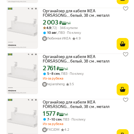
Органайзер для кабеля IKEA
FÖRSÄSONG, , белый, 38 см , металл
2 003
Цена с картой Яндекс Пэй 2003 ₽ вместо
₽
Пэй
Рейтинг товара: 4.9 из 5
Оценок: (72) · 346 купили
4.9
(72) · 346 купили
,
10 авг
ПВЗ
По клику
Любимая ИКЕА
4.9
Органайзер для кабеля IKEA
FÖRSÄSONG, , белый, 38 см , металл
2 761
Цена с картой Яндекс Пэй 2761 ₽ вместо
₽
Пэй
,
5 – 8 сен
ПВЗ
По клику
Из-за рубежа
hejiansheng
3.5
Органайзер для кабеля IKEA
FÖRSÄSONG, , белый, 38 см , металл
1 577
Цена с картой Яндекс Пэй 1577 ₽ вместо
₽
Пэй
,
7 – 10 сен
ПВЗ
По клику
Из-за рубежа
FXCJDM
4.2