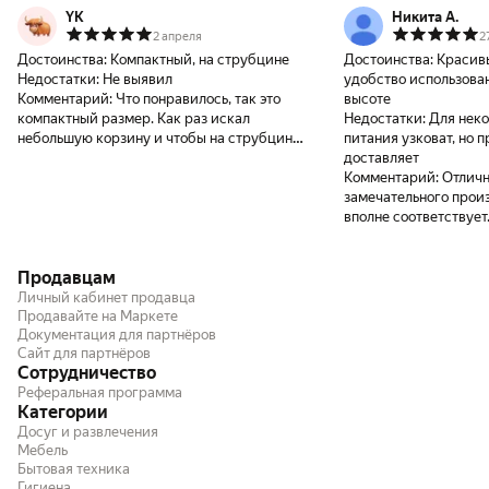
YK
Никита А.
2 апреля
2
Достоинства:
Компактный, на струбцине
Достоинства:
Красивы
Недостатки:
Не выявил
удобство использован
Комментарий:
Что понравилось, так это
высоте
компактный размер. Как раз искал
Недостатки:
Для неко
небольшую корзину и чтобы на струбцине
питания узковат, но п
была. Крепления в глубину идут несильно,
доставляет
можно прикрепить почти к любой части
Комментарий:
Отличн
стола, даже возле ножек.
замечательного прои
вполне соответствует
покупке!
Продавцам
Личный кабинет продавца
Продавайте на Маркете
Документация для партнёров
Сайт для партнёров
Сотрудничество
Реферальная программа
Категории
Досуг и развлечения
Мебель
Бытовая техника
Гигиена