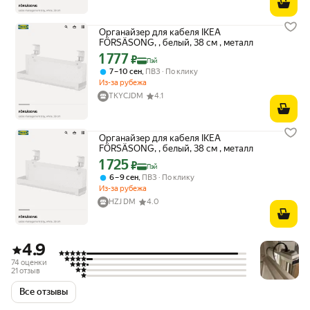
Органайзер для кабеля IKEA
FÖRSÄSONG, , белый, 38 см , металл
1 777
Цена с картой Яндекс Пэй 1777 ₽ вместо
₽
Пэй
,
7 – 10 сен
ПВЗ
По клику
Из-за рубежа
TKYCJDM
4.1
Органайзер для кабеля IKEA
FÖRSÄSONG, , белый, 38 см , металл
1 725
Цена с картой Яндекс Пэй 1725 ₽ вместо
₽
Пэй
,
6 – 9 сен
ПВЗ
По клику
Из-за рубежа
HZJ DM
4.0
4.9
74 оценки
21 отзыв
Все отзывы