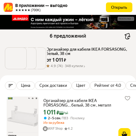
В приложении — выгодно
Открыть
★★★★★ (700К)
РЕКЛАМА
6 предложений
Органайзер для кабеля IKEA FÖRSÄSONG, 
белый, 38 см
от 
1 011
 ₽
4.9
(74) ·
348 купили
Цена
Срок доставки
Цвет
Рейтинг от 4.0
Сп
Органайзер для кабеля IKEA
FÖRSÄSONG, , белый, 38 см , металл
1 011
Цена с картой Яндекс Пэй 1011 ₽ вместо
₽
Пэй
,
2 – 5 сен
ПВЗ
По клику
Из-за рубежа
WXF Shop
4.2