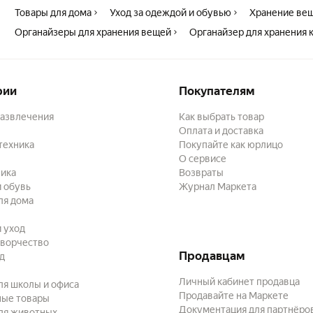
Товары для дома
Уход за одеждой и обувью
Хранение ве
Органайзеры для хранения вещей
Органайзер для хранения 
рии
Покупателям
развлечения
Как выбрать товар
Оплата и доставка
техника
Покупайте как юрлицо
О сервисе
ика
Возвраты
 обувь
Журнал Маркета
ля дома
и уход
творчество
Продавцам
ад
Личный кабинет продавца
ля школы и офиса
Продавайте на Маркете
ные товары
Документация для партнёро
ля животных