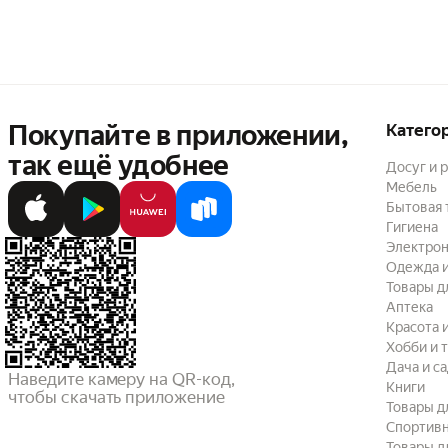
Покупайте в приложении,
Катего
так ещё удобнее
Досуг и 
Мебель
Бытовая 
Гигиена
Электрон
Одежда и
Товары д
Аптека
Красота 
Хобби и 
Дача и с
Наведите камеру на QR-код,

Книги
чтобы скачать приложение
Товары д
Спортив
Товары д