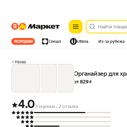
Яндекс
Яндекс
Все хиты
Спешл
Ultima
Из-за рубежа
Дом
Ремонт
Детям
Красота
Электроника
Назад
Органайзер для х
от 
829
 ₽
4.0
3 оценки
2 отзыва
•