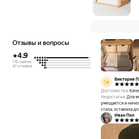
Отзывы и вопросы
4.9
176 оценок
47 отзывов
Виктория П
Достоинства:
Каче
Недостатки:
Для м
умещается и ничего не торчит. - При доставке органайзер получи
стала, оставила д
Иван Пол