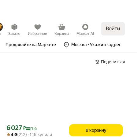
Войти
в
Заказы
Избранное
Корзина
Маркет AI
Продавайте на Маркете
Москва
• Укажите адрес
Поделиться
Цена с картой Яндекс Пэй 6027 ₽ вместо
6 027
₽
Пэй
В корзину
Рейтинг товара: 4.9 из 5
Оценок: (212) · 1.1K купили
4.9
(212) · 1.1K купили