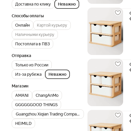
Доставка по клику
Неважно
Способы оплаты
Онлайн
Картой курьеру
Наличными курьеру
Постоплата в ПВЗ
Отправка
Только из России
Из-за рубежа
Неважно
Магазин
AMANI
ChangAnMo
GGGGGGOOD THINGS
Guangzhou Xiqian Trading Company
HEIMILD