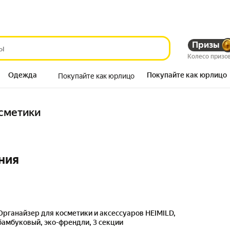
Призы
Колесо призо
Одежда
Покупайте как юрлицо
Покупайте как юрлицо
Продукты
осметики
ния
Органайзер для косметики и аксессуаров HEIMILD,
бамбуковый, эко-френдли, 3 секции