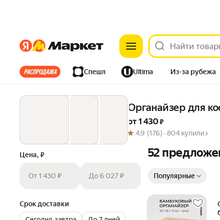
Яндекс
Яндекс
Все хиты
Спешл
Ultima
Из-за рубежа
Дом
Ремонт
Детям
Красота
Электроника
Органайзер для к
от 
1 430
 ₽
4.9
(176) ·
804 купили
52 предложе
Цена, ₽
Сортировка товаров
От 1 430 ₽
До 6 027 ₽
Популярные
Срок доставки
Сегодня‐завтра
До 7 дней