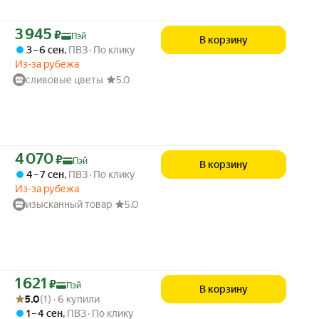
Цена с картой Яндекс Пэй 3945 ₽ вместо
3 945
₽
Пэй
В корзину
3 – 6 сен
,
ПВЗ
По клику
Из-за рубежа
сливовые цветы
5.0
Цена с картой Яндекс Пэй 4070 ₽ вместо
4 070
₽
Пэй
В корзину
4 – 7 сен
,
ПВЗ
По клику
Из-за рубежа
изысканный товар
5.0
Цена с картой Яндекс Пэй 1621 ₽ вместо
1 621
₽
Пэй
В корзину
Рейтинг товара: 5.0 из 5
Оценок: (1) · 6 купили
5.0
(1) · 6 купили
1 – 4 сен
,
ПВЗ
По клику