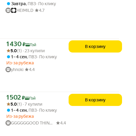
Завтра
,
ПВЗ
По клику
HEIMILD
4.7
Цена с картой Яндекс Пэй 1430 ₽ вместо
1 430
₽
Пэй
В корзину
Рейтинг товара: 5.0 из 5
Оценок: (1) · 23 купили
5.0
(1) · 23 купили
1 – 4 сен
,
ПВЗ
По клику
Из-за рубежа
yhnoki
4.4
Цена с картой Яндекс Пэй 1502 ₽ вместо
1 502
₽
Пэй
В корзину
Рейтинг товара: 5.0 из 5
Оценок: (1) · 7 купили
5.0
(1) · 7 купили
1 – 4 сен
,
ПВЗ
По клику
Из-за рубежа
GGGGGGOOD THINGS
4.4