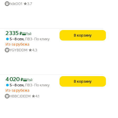
hdx001
3.7
Цена с картой Яндекс Пэй 2335 ₽ вместо
2 335
₽
Пэй
В корзину
5 – 8 сен
,
ПВЗ
По клику
Из-за рубежа
YGYBDDM
4.3
Цена с картой Яндекс Пэй 4020 ₽ вместо
4 020
₽
Пэй
В корзину
5 – 8 сен
,
ПВЗ
По клику
Из-за рубежа
HBBCJDEEM
4.1