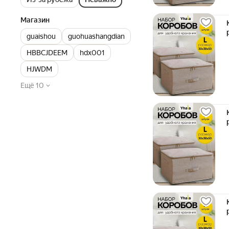
Магазин
guaishou
guohuashangdian
HBBCJDEEM
hdx001
HJWDM
Ещё 10