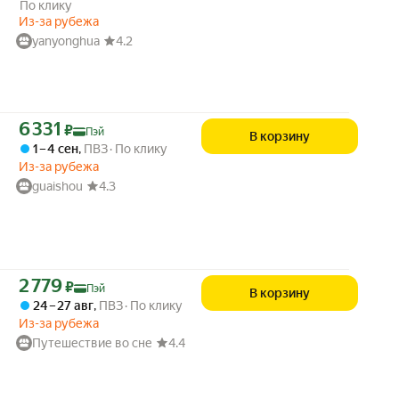
По клику
Из-за рубежа
yanyonghua
4.2
Цена с картой Яндекс Пэй 6331 ₽ вместо
6 331
₽
Пэй
В корзину
1 – 4 сен
,
ПВЗ
По клику
Из-за рубежа
guaishou
4.3
Цена с картой Яндекс Пэй 2779 ₽ вместо
2 779
₽
Пэй
В корзину
24 – 27 авг
,
ПВЗ
По клику
Из-за рубежа
Путешествие во сне
4.4