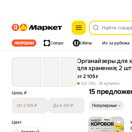
Яндекс
Яндекс
Все хиты
Спешл
Ultima
Из-за рубежа
Дом
Ремонт
Детям
Красота
Электроника
Органайзеры для х
для хранения; 2 ш
от 
2 105
 ₽
5.0
(16) ·
76 купили
15 предложе
Цена, ₽
Сортировка товаров
От 2 105 ₽
До 6 331 ₽
Популярные
Цвет
бежевый