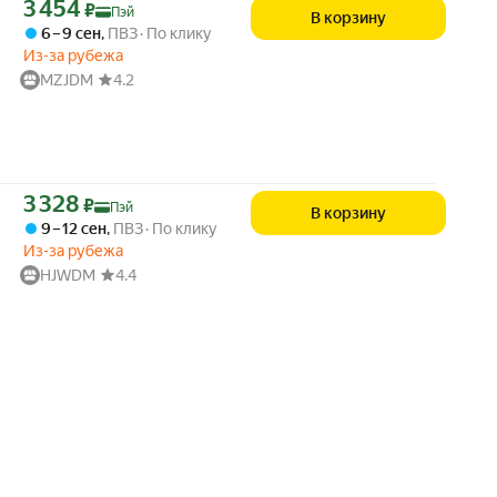
Цена с картой Яндекс Пэй 3454 ₽ вместо
3 454
₽
Пэй
В корзину
6 – 9 сен
,
ПВЗ
По клику
Из-за рубежа
MZJDM
4.2
Цена с картой Яндекс Пэй 3328 ₽ вместо
3 328
₽
Пэй
В корзину
9 – 12 сен
,
ПВЗ
По клику
Из-за рубежа
HJWDM
4.4