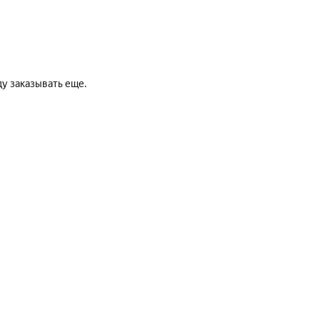
 и красивые короба. Молния не дает проникать пыли. Буду заказывать еще.