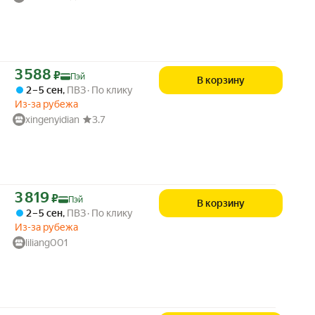
Цена с картой Яндекс Пэй 3588 ₽ вместо
3 588
₽
Пэй
В корзину
2 – 5 сен
,
ПВЗ
По клику
Из-за рубежа
xingenyidian
3.7
Цена с картой Яндекс Пэй 3819 ₽ вместо
3 819
₽
Пэй
В корзину
2 – 5 сен
,
ПВЗ
По клику
Из-за рубежа
liliang001