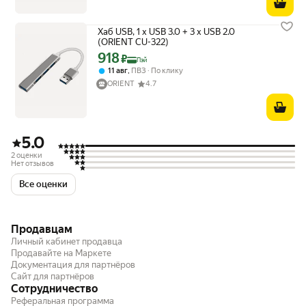
Хаб USB, 1 x USB 3.0 + 3 x USB 2.0
(ORIENT CU-322)
918
Цена с картой Яндекс Пэй 918 ₽ вместо
₽
Пэй
,
11 авг
ПВЗ
По клику
ORIENT
4.7
5.0
2 оценки
Нет отзывов
Все оценки
Продавцам
Личный кабинет продавца
Продавайте на Маркете
Документация для партнёров
Сайт для партнёров
Сотрудничество
Реферальная программа