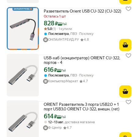
Разветвитель Orient USB CU-322 (CU-322)
Осталась 1 шт
828
Цена с картой Яндекс Пэй 828 ₽ вместо
₽
Пэй
Рейтинг товара: 5.0 из 5
Оценок: (1) · 1 купили
5.0
(1) · 1 купили
,
Послезавтра
ПВЗ
По клику
ОНЛАЙНТРЕЙД.РУ
4.8
USB-хаб (концентратор) ORIENT CU-322,
портов - 4
616
Цена с картой Яндекс Пэй 616 ₽ вместо
₽
Пэй
,
Послезавтра
ПВЗ
По клику
КомпьютерМаркет
4.7
ORIENT Разветвитель 3 порта USB2.0 + 1
порт USB3.0 ORIENT CU-322, внешн. (ret)
614
Цена с картой Яндекс Пэй 614 ₽ вместо
₽
Пэй
,
12 – 13 авг
доставка магазина
Ф-Центр
4.7