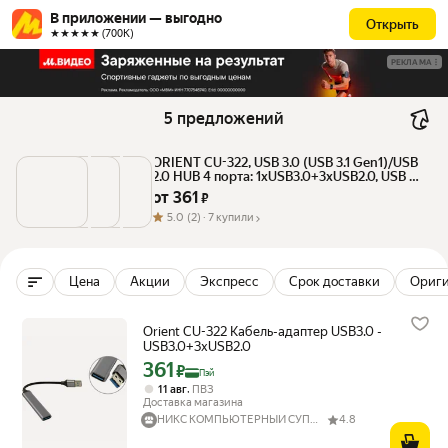
В приложении — выгодно
Открыть
★★★★★ (700К)
РЕКЛАМА
5 предложений
ORIENT CU-322, USB 3.0 (USB 3.1 Gen1)/USB 
2.0 HUB 4 порта: 1xUSB3.0+3xUSB2.0, USB 
штекер тип А, алюминиевый корпус, 
от 
361
 ₽
серебристый (31234)
5.0
(2) ·
7 купили
Цена
Акции
Экспресс
Срок доставки
Ориг
Orient CU-322 Кабель-адаптер USB3.0 -
USB3.0+3xUSB2.0
361
Цена с картой Яндекс Пэй 361 ₽ вместо
₽
Пэй
,
11 авг
ПВЗ
Доставка магазина
НИКС КОМПЬЮТЕРНЫЙ СУПЕРМАРКЕТ
4.8