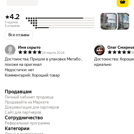
4.2
5 оценок
5 отзывов
Все отзывы
Имя скрыто
Олег Смирно
24 марта 2024
1
Достоинства:
Пришли в упаковке Метабо ,
Достоинства:
Хорошее
похоже на оригинал
идеально
Недостатки:
нет
Комментарий:
Хороший товар
Продавцам
Личный кабинет продавца
Продавайте на Маркете
Документация для партнёров
Сайт для партнёров
Сотрудничество
Реферальная программа
Категории
Досуг и развлечения