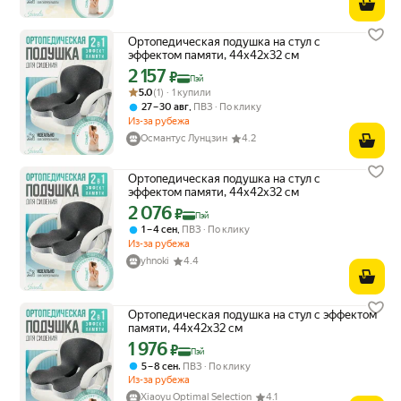
Ортопедическая подушка на стул с
эффектом памяти, 44x42x32 см
2 157
Цена с картой Яндекс Пэй 2157 ₽ вместо
₽
Пэй
Рейтинг товара: 5.0 из 5
Оценок: (1) · 1 купили
5.0
(1) · 1 купили
,
27 – 30 авг
ПВЗ
По клику
Из-за рубежа
Османтус Лунцзин
4.2
Ортопедическая подушка на стул с
эффектом памяти, 44x42x32 см
2 076
Цена с картой Яндекс Пэй 2076 ₽ вместо
₽
Пэй
,
1 – 4 сен
ПВЗ
По клику
Из-за рубежа
yhnoki
4.4
Ортопедическая подушка на стул с эффектом
памяти, 44x42x32 см
1 976
Цена с картой Яндекс Пэй 1976 ₽ вместо
₽
Пэй
,
5 – 8 сен
ПВЗ
По клику
Из-за рубежа
Xiaoyu Optimal Selection
4.1