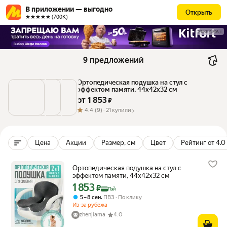
В приложении — выгодно
Открыть
★★★★★ (700К)
РЕКЛАМА
9 предложений
Ортопедическая подушка на стул с 
эффектом памяти, 44x42x32 см
от 
1 853
 ₽
4.4
(9) ·
21 купили
Цена
Акции
Размер, см
Цвет
Рейтинг от 4.0
Ортопедическая подушка на стул с
эффектом памяти, 44x42x32 см
1 853
Цена с картой Яндекс Пэй 1853 ₽ вместо
₽
Пэй
,
5 – 8 сен
ПВЗ
По клику
Из-за рубежа
zhenjiama
4.0