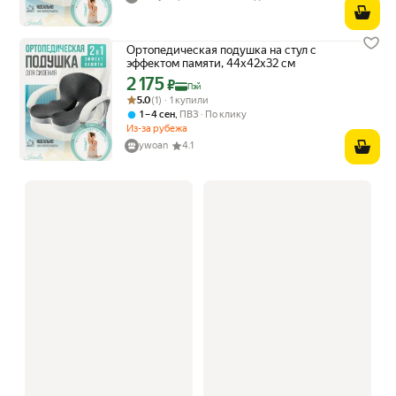
Ортопедическая подушка на стул с
эффектом памяти, 44x42x32 см
2 175
Цена с картой Яндекс Пэй 2175 ₽ вместо
₽
Пэй
Рейтинг товара: 5.0 из 5
Оценок: (1) · 1 купили
5.0
(1) · 1 купили
,
1 – 4 сен
ПВЗ
По клику
Из-за рубежа
ywoan
4.1