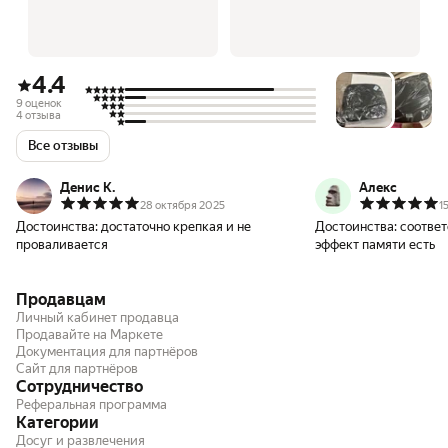
4.4
9 оценок
4 отзыва
Все отзывы
Денис К.
Алекс
28 октября 2025
1
Достоинства:
достаточно крепкая и не
Достоинства:
соответ
проваливается
эффект памяти есть
Продавцам
Личный кабинет продавца
Продавайте на Маркете
Документация для партнёров
Сайт для партнёров
Сотрудничество
Реферальная программа
Категории
Досуг и развлечения