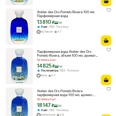
Atelier des Ors Pomelo Riviera 100 мл.
Парфюмерная вода
13 810
Цена с картой Яндекс Пэй 13810 ₽ вместо
₽
Пэй
,
9 авг
ПВЗ
По клику
Ry7seven
4.7
Парфюмерная вода Atelier des Ors
Pomelo Riviera, объем 100 мл, аромат
женский
Осталось 2 шт
14 825
Цена с картой Яндекс Пэй 14825 ₽ вместо
₽
Пэй
,
Послезавтра
ПВЗ
По клику
Rene
4.7
Atelier des Ors Pomelo Riviera
парфюмерная вода 100 мл, аромат
унисекс
Осталось 3 шт
18 147
Цена с картой Яндекс Пэй 18147 ₽ вместо
₽
Пэй
,
9 авг
ПВЗ
По клику
AllPerfume
4.8