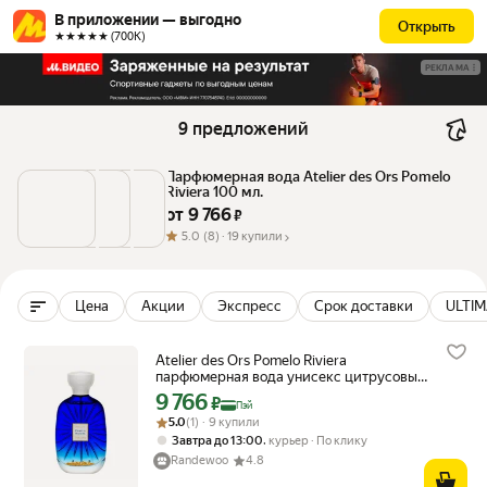
В приложении — выгодно
Открыть
★★★★★ (700К)
РЕКЛАМА
9 предложений
Парфюмерная вода Atelier des Ors Pomelo 
Riviera 100 мл.
от 
9 766
 ₽
5.0
(8) ·
19 купили
Цена
Акции
Экспресс
Срок доставки
ULTI
Atelier des Ors Pomelo Riviera
парфюмерная вода унисекс цитрусовый
аромат 100мл
9 766
Цена с картой Яндекс Пэй 9766 ₽ вместо
₽
Пэй
Рейтинг товара: 5.0 из 5
Оценок: (1) · 9 купили
5.0
(1) · 9 купили
,
Завтра до 13:00
курьер
По клику
Randewoo
4.8