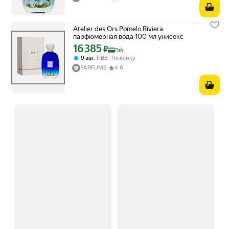
Atelier des Ors Pomelo Riviera
парфюмерная вода 100 мл унисекс
16 385
Цена с картой Яндекс Пэй 16385 ₽ вместо
₽
Пэй
,
9 авг
ПВЗ
По клику
PARFUMS
4.6