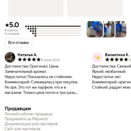
5.0
8 оценок
5 отзывов
Все отзывы
Наталья А.
Валентина К.
6 июля 2024
1
Достоинства:
Оригинал. Цена.
Достоинства:
Свежий,
Замечательный аромат.
Яркий, необычный.
Недостатки:
Показались не стойкими.
Недостатки:
нет
Комментарий:
Сомневалась при покупке.
Комментарий:
оригин
Но зря. Это тот же парфюм, что и в
Стойкий, радует мою
магазине. Только цена почти в три раза
ниже!!!
Продавцам
Личный кабинет продавца
Продавайте на Маркете
Документация для партнёров
Сайт для партнёров