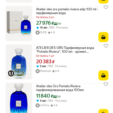
Atelier des ors pomelo riviera edp 100 ml -
парфюмерная вода
Осталось 2 шт
27 976
Цена с картой Яндекс Пэй 27976 ₽ вместо
₽
Пэй
,
16 авг
ПВЗ
По клику
OLER
4.6
ATELIER DES ORS Парфюмерная вода
"Pomelo Riviera", 100 мл - аромат
цветочный, цитрусовый
Осталась 1 шт
20 383
Цена 20383 ₽ вместо
₽
,
9 авг
ПВЗ
По клику
Molecule
4.8
Atelier des Ors Pomelo Riviera
парфюмированная вода 100мл
11 840
Цена с картой Яндекс Пэй 11840 ₽ вместо
₽
Пэй
,
9 авг
ПВЗ
По клику
UniFive
4.6