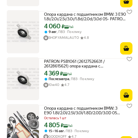
Опора кардана с подшипником BMW: 3 E90
1.8i/2.0i/2.5i/3.0i/1.8d/2.0d/3.0d 05- PATRON
арт. PSB1061
4 060
Цена с картой Яндекс Пэй 4060 ₽ вместо
₽
Пэй
,
9 авг
ПВЗ
По клику
SHOP.YAMALAUTO
4.8
PATRON PSB1061 (26127526631 /
26128615621) опора кардана с
подшипником bmw: 3 e90 1.8i / 2.0i / 2.5i /
4 369
Цена с картой Яндекс Пэй 4369 ₽ вместо
₽
Пэй
3.0i / 1.8d / 2.0d / 3.0d
,
Послезавтра
ПВЗ
По клику
10w40
4.7
Опора кардана с подшипником BMW: 3
E90 1.8I/2.0I/2.5I/3.0I/1.8D/2.0D/3.0D 05-
Patron PSB1061
Осталась 1 шт
4 805
Цена с картой Яндекс Пэй 4805 ₽ вместо
₽
Пэй
,
15 – 16 авг
ПВЗ
По клику
GOODKOFF
4.7