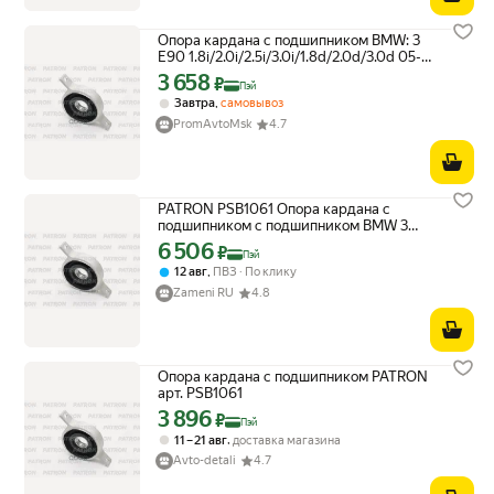
Опора кардана с подшипником BMW: 3
E90 1.8i/2.0i/2.5i/3.0i/1.8d/2.0d/3.0d 05-
PATRON арт. PSB1061
3 658
Цена с картой Яндекс Пэй 3658 ₽ вместо
₽
Пэй
,
Завтра
самовывоз
PromAvtoMsk
4.7
PATRON PSB1061 Опора кардана с
подшипником с подшипником BMW 3
E90 1.8i/2.0i/2.5i/3.0i/1.8d/2.0d/3.0d 05-, 1
6 506
Цена с картой Яндекс Пэй 6506 ₽ вместо
₽
Пэй
шт.
,
12 авг
ПВЗ
По клику
Zameni RU
4.8
Опора кардана с подшипником PATRON
арт. PSB1061
3 896
Цена с картой Яндекс Пэй 3896 ₽ вместо
₽
Пэй
,
11 – 21 авг
доставка магазина
Avto-detali
4.7