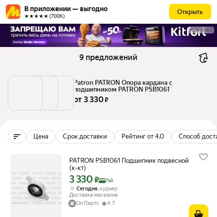
В приложении — выгодно
Открыть
★★★★★ (700К)
РЕКЛАМА
9 предложений
Patron PATRON Опора кардана с 
подшипником PATRON PSB1061
от 
3 330
 ₽
Цена
Срок доставки
Рейтинг от 4.0
Способ дост
PATRON PSB1061 Подшипник подвесной
(к-кт)
3 330
Цена с картой Яндекс Пэй 3330 ₽ вместо
₽
Пэй
,
Сегодня
курьер
Доставка магазина
Ол Партс
4.7