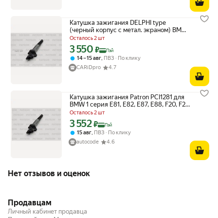
Катушка зажигания DELPHI type
(черный корпус с метал. экраном) BMW:
1 F20 1.6i 11- / 3 F30 1.6i 12- \ CITROEN: C5
Осталось 2 шт
1.6THP 09- \ PEUGEOT: 308 1.6i 07-
3 550
Цена с картой Яндекс Пэй 3550 ₽ вместо
₽
PATRON PCI1281 | цена за 1 шт
Пэй
,
14 – 15 авг
ПВЗ
По клику
CARiDpro
4.7
Катушка зажигания Patron PCI1281 для
BMW 1 серия E81, E82, E87, E88, F20, F21,
2 серия F22, F87, F23, 3 серия E46
Осталось 2 шт
3 552
Цена с картой Яндекс Пэй 3552 ₽ вместо
₽
Пэй
,
15 авг
ПВЗ
По клику
autocode
4.6
Нет отзывов и оценок
Продавцам
Личный кабинет продавца