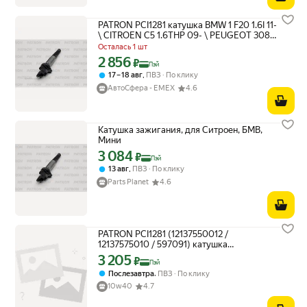
PATRON PCI1281 катушка BMW 1 F20 1.6I 11-
\ CITROEN C5 1.6THP 09- \ PEUGEOT 308
1.6I 07-
Осталась 1 шт
2 856
Цена с картой Яндекс Пэй 2856 ₽ вместо
₽
Пэй
,
17 – 18 авг
ПВЗ
По клику
АвтоСфера - ЕМЕХ
4.6
Катушка зажигания, для Ситроен, БМВ,
Мини
3 084
Цена с картой Яндекс Пэй 3084 ₽ вместо
₽
Пэй
,
13 авг
ПВЗ
По клику
Parts Planet
4.6
PATRON PCI1281 (12137550012 /
12137575010 / 597091) катушка
зажигания delphi type (черный корпус с
3 205
Цена с картой Яндекс Пэй 3205 ₽ вместо
₽
Пэй
метал. экраном)
,
Послезавтра
ПВЗ
По клику
10w40
4.7