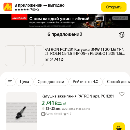
В приложении — выгодно
Открыть
★★★★★ (700К)
РЕКЛАМА
6 предложений
PATRON PCI1281 Катушка BMW 1 F20 1.6i 11- \ 
CITROEN C5 1.6THP 09- \ PEUGEOT 308 1.6i 
07-
от 
2 741
 ₽
Цена
Срок доставки
Рейтинг от 4.0
Способ дост
Катушка зажигания PATRON арт. PCI1281
2 741
Цена с картой Яндекс Пэй 2741 ₽ вместо
₽
Пэй
,
13 – 23 авг
доставка магазина
Avto-detali
4.7