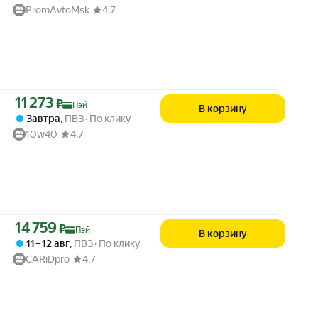
PromAvtoMsk
4.7
Цена с картой Яндекс Пэй 11273 ₽ вместо
11 273
₽
Пэй
В корзину
Завтра
,
ПВЗ
По клику
10w40
4.7
Цена с картой Яндекс Пэй 14759 ₽ вместо
14 759
₽
Пэй
В корзину
11 – 12 авг
,
ПВЗ
По клику
CARiDpro
4.7