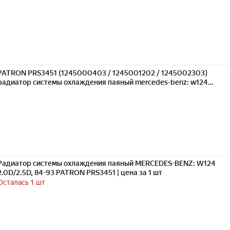
PATRON PRS3451 (1245000403 / 1245001202 / 1245002303)
радиатор системы охлаждения паяный mercedes-benz: w124
2.0d / 2.5d,
Радиатор системы охлаждения паяный MERCEDES-BENZ: W124
2.0D/2.5D, 84-93 PATRON PRS3451 | цена за 1 шт
Осталась 1 шт