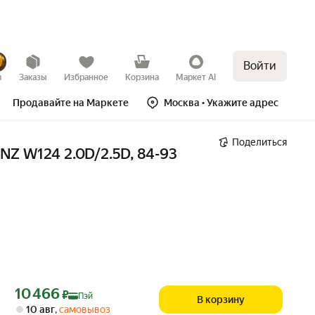
Войти
в
Заказы
Избранное
Корзина
Маркет AI
Продавайте на Маркете
Москва
• Укажите адрес
Поделиться
Z W124 2.0D/2.5D, 84-93
Цена с картой Яндекс Пэй 10466 ₽ вместо
10 466
₽
Пэй
В корзину
10 авг
,
самовывоз