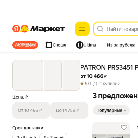
Яндекс
Яндекс
Все хиты
Спешл
Ultima
Из-за рубежа
Дом
Ремонт
Детям
Красота
Электроника
PATRON PRS3451 Р
от 
10 466
 ₽
5.0
(1) ·
1 купили
3 предложен
Цена, ₽
Сортировка товаров
От 10 466 ₽
До 14 759 ₽
Популярные
Срок доставки
До 3 дней
До 7 дней