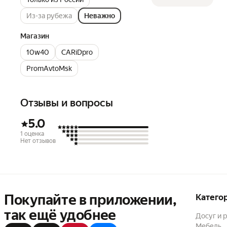
Из-за рубежа
Неважно
Магазин
10w40
CARiDpro
PromAvtoMsk
Отзывы и вопросы
5.0
1 оценка
Нет отзывов
Покупайте в приложении,
Катего
так ещё удобнее
Досуг и 
Мебель