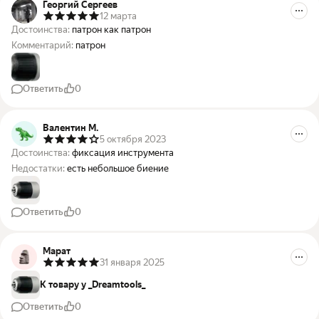
Георгий Сергеев
12 марта
Достоинства:
патрон как патрон
Комментарий:
патрон
Ответить
0
Валентин М.
5 октября 2023
Достоинства:
фиксация инструмента
Недостатки:
есть небольшое биение
Ответить
0
Марат
31 января 2025
К товару у _Dreamtools_
Ответить
0