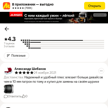
В приложении — выгодно
Открыть
★★★★★ (700К)
РЕКЛАМА
4.3
7 оценок
3 отзыва
Полезные
Александр Шибанов
24 ноября 2021
Достоинства:
Надежный и удобный плюс влезает больше девайсов
чем в 10 мм патрон по тому и купил для замены на своём шурике
Ответить
0