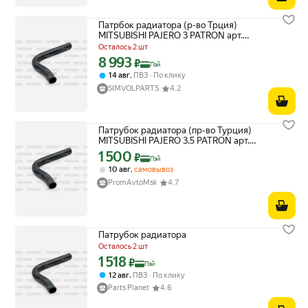
Патрбок радиатора (р-во Трция)
MITSUBISHI PAJERO 3 PATRON арт.
PH2124
Осталось 2 шт
8 993
Цена с картой Яндекс Пэй 8993 ₽ вместо
₽
Пэй
,
14 авг
ПВЗ
По клику
SIMVOLPARTS
4.2
Патрубок радиатора (пр-во Турция)
MITSUBISHI PAJERO 3.5 PATRON арт.
PH2124
1 500
Цена с картой Яндекс Пэй 1500 ₽ вместо
₽
Пэй
,
10 авг
самовывоз
PromAvtoMsk
4.7
Патрубок радиатора
Осталось 2 шт
1 518
Цена с картой Яндекс Пэй 1518 ₽ вместо
₽
Пэй
,
12 авг
ПВЗ
По клику
Parts Planet
4.6