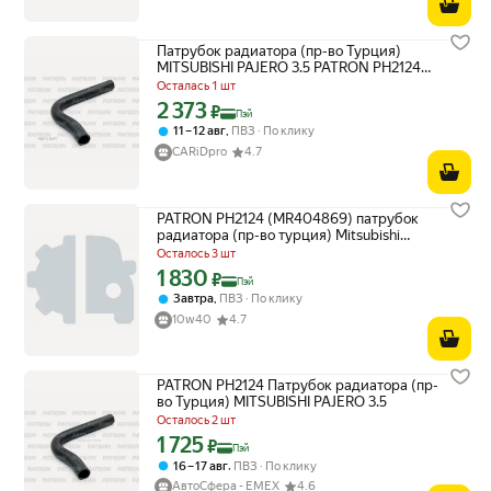
Патрубок радиатора (пр-во Турция)
MITSUBISHI PAJERO 3.5 PATRON PH2124 |
цена за 1 шт
Осталась 1 шт
2 373
Цена с картой Яндекс Пэй 2373 ₽ вместо
₽
Пэй
,
11 – 12 авг
ПВЗ
По клику
CARiDpro
4.7
PATRON PH2124 (MR404869) патрубок
радиатора (пр-во турция) Mitsubishi
(Мицубиси) Pajero (Паджеро) 3.5
Осталось 3 шт
1 830
Цена с картой Яндекс Пэй 1830 ₽ вместо
₽
Пэй
,
Завтра
ПВЗ
По клику
10w40
4.7
PATRON PH2124 Патрубок радиатора (пр-
во Турция) MITSUBISHI PAJERO 3.5
Осталось 2 шт
1 725
Цена с картой Яндекс Пэй 1725 ₽ вместо
₽
Пэй
,
16 – 17 авг
ПВЗ
По клику
АвтоСфера - ЕМЕХ
4.6