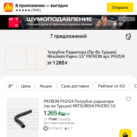
В приложении — выгодно
Открыть
★★★★★ (700К)
РЕКЛАМА
7 предложений
Патрубок Радиатора (Пр-Во Турция) 
Mitsubishi Pajero 3.5" PATRON арт. PH2124
от 
1 265
 ₽
Цена
Акции
Срок доставки
Рейтинг от 4.0
С
PATRON PH2124 Патрубок радиатора
(пр-во Турция) MITSUBISHI PAJERO 3.5
1 265
Цена с картой Яндекс Пэй 1265 ₽ вместо
₽
Пэй
,
13 авг
курьер
Доставка магазина
Ол Партс
4.7