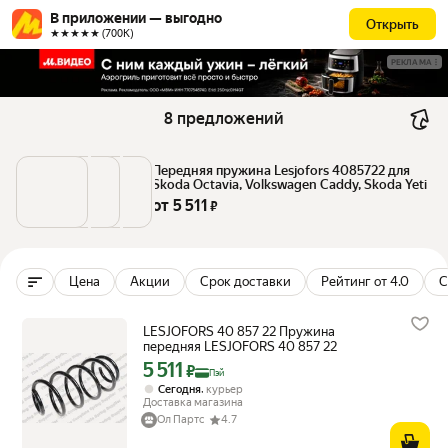
В приложении — выгодно
Открыть
★★★★★ (700К)
РЕКЛАМА
8 предложений
Передняя пружина Lesjofors 4085722 для 
Skoda Octavia, Volkswagen Caddy, Skoda Yeti
от 
5 511
 ₽
Цена
Акции
Срок доставки
Рейтинг от 4.0
С
LESJOFORS 40 857 22 Пружина
передняя LESJOFORS 40 857 22
5 511
Цена с картой Яндекс Пэй 5511 ₽ вместо
₽
Пэй
,
Сегодня
курьер
Доставка магазина
Ол Партс
4.7