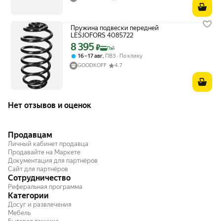
Пружина подвески передней
LESJOFORS 4085722
8 395
Цена с картой Яндекс Пэй 8395 ₽ вместо
₽
Пэй
,
16 – 17 авг
ПВЗ
По клику
GOODKOFF
4.7
Нет отзывов и оценок
Продавцам
Личный кабинет продавца
Продавайте на Маркете
Документация для партнёров
Сайт для партнёров
Сотрудничество
Реферальная программа
Категории
Досуг и развлечения
Мебель