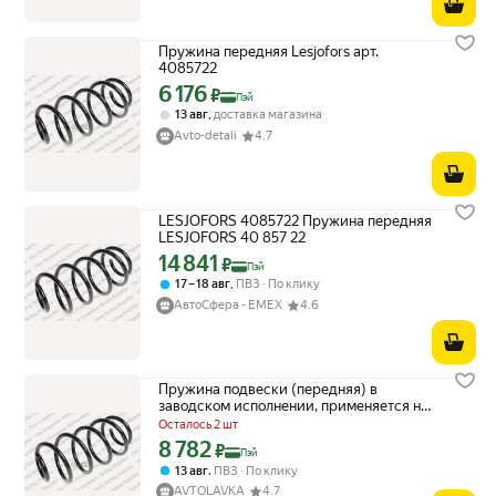
Пружина передняя Lesjofors арт.
4085722
6 176
Цена с картой Яндекс Пэй 6176 ₽ вместо
₽
Пэй
,
13 авг
доставка магазина
Avto-detali
4.7
LESJOFORS 4085722 Пружина передняя
LESJOFORS 40 857 22
14 841
Цена с картой Яндекс Пэй 14841 ₽ вместо
₽
Пэй
,
17 – 18 авг
ПВЗ
По клику
АвтоСфера - ЕМЕХ
4.6
Пружина подвески (передняя) в
заводском исполнении, применяется на
Skoda Yeti, с 2009 года. Lesjofors арт.
Осталось 2 шт
4085722
8 782
Цена с картой Яндекс Пэй 8782 ₽ вместо
₽
Пэй
,
13 авг
ПВЗ
По клику
AVTOLAVKA
4.7