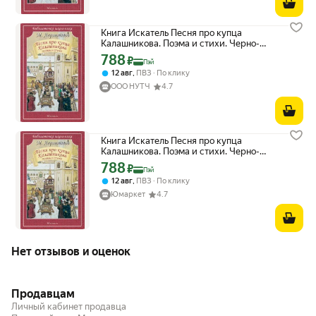
Книга Искатель Песня про купца
Калашникова. Поэма и стихи. Черно-
белые иллюстрации. Библиотечка
788
Цена с картой Яндекс Пэй 788 ₽ вместо
₽
Пэй
школьника. М. Лермонтов
,
12 авг
ПВЗ
По клику
ООО НУТЧ
4.7
Книга Искатель Песня про купца
Калашникова. Поэма и стихи. Черно-
белые иллюстрации. Библиотечка
788
Цена с картой Яндекс Пэй 788 ₽ вместо
₽
Пэй
школьника. М. Лермонтов
,
12 авг
ПВЗ
По клику
Юмаркет
4.7
Нет отзывов и оценок
Продавцам
Личный кабинет продавца