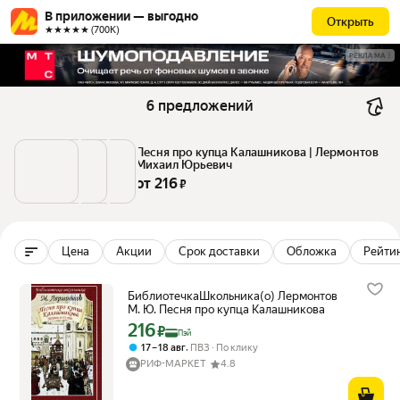
В приложении — выгодно
Открыть
★★★★★ (700К)
РЕКЛАМА
6 предложений
Песня про купца Калашникова | Лермонтов 
Михаил Юрьевич
от 
216
 ₽
Цена
Акции
Срок доставки
Обложка
Рейтин
БиблиотечкаШкольника(о) Лермонтов
М. Ю. Песня про купца Калашникова
216
Цена с картой Яндекс Пэй 216 ₽ вместо
₽
Пэй
,
17 – 18 авг
ПВЗ
По клику
РИФ-МАРКЕТ
4.8