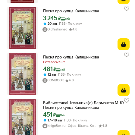
Песня про купца Калашникова
3 245
Цена с картой Яндекс Пэй 3245 ₽ вместо
₽
Пэй
,
20 авг
ПВЗ
По клику
Oldfashioned
4.8
Песня про купца Калашникова
Осталось 2 шт
481
Цена с картой Яндекс Пэй 481 ₽ вместо
₽
Пэй
,
12 авг
ПВЗ
По клику
COMBOOK
4.8
БиблиотечкаШкольника(о) Лермонтов М. Ю.
Песня про купца Калашникова
451
Цена с картой Яндекс Пэй 451 ₽ вместо
₽
Пэй
,
17 – 18 авг
ПВЗ
По клику
KnigoBox.ru - Офис. Школа. Книги. Дом
4.8