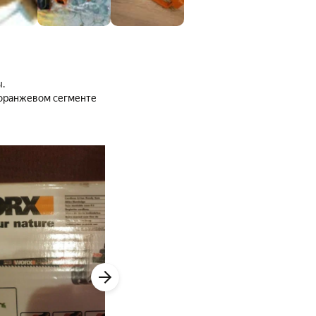
.
в оранжевом сегменте