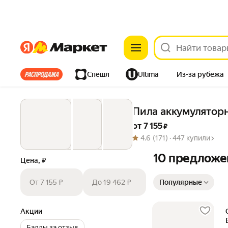
Яндекс
Яндекс
Все хиты
Спешл
Ultima
Из-за рубежа
Дом
Ремонт
Детям
Красота
Электроника
Пила аккумуляторн
от 
7 155
 ₽
4.6
(171) ·
447 купили
10 предложе
Цена, ₽
Сортировка товаров
От 7 155 ₽
До 19 462 ₽
Популярные
Акции
Баллы за отзыв