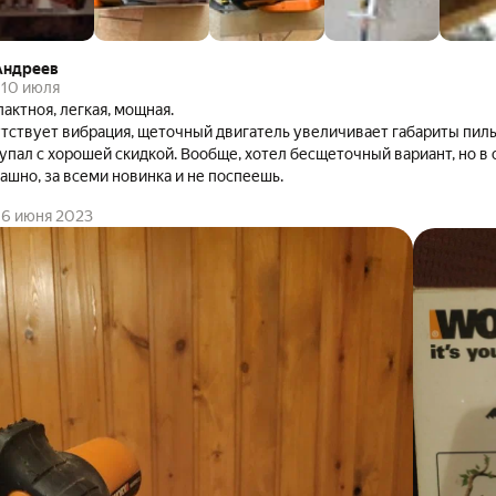
Андреев
10 июля
актноя, легкая, мощная.
тствует вибрация, щеточный двигатель увеличивает габариты пилы
упал с хорошей скидкой. Вообще, хотел бесщеточный вариант, но 
рашно, за всеми новинка и не поспеешь.
6 июня 2023