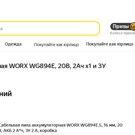
Призы
Колесо призо
Одежда
Покупайте как юрлицо
Покупайте как юрлицо
Продукты
ая WORX WG894E, 20В, 2Ач х1 и ЗУ
ний
Сабельная пила аккумуляторная WORX WG894E.5, 16 мм, 20
В, АКБ 2 А*ч, ЗУ 2 А, коробка