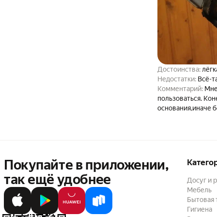
Достоинства:
Недостатки:
Всё-та
Комментарий:
Мне
пользоваться. Кон
основания,иначе бо
Покупайте в приложении,
Катего
так ещё удобнее
Досуг и 
Мебель
Бытовая 
Гигиена