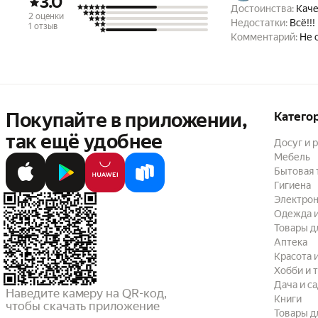
3.0
Достоинства:
Каче
2 оценки
Недостатки:
Всё!!!
1 отзыв
Комментарий:
Не 
Покупайте в приложении,
Катего
так ещё удобнее
Досуг и 
Мебель
Бытовая 
Гигиена
Электрон
Одежда и
Товары д
Аптека
Красота 
Хобби и 
Дача и с
Наведите камеру на QR-код,

Книги
чтобы скачать приложение
Товары д