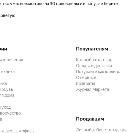
ство ужасное.хватило на 30 пилов.деньги в попу...не берите
советую
рии
Покупателям
развлечения
Как выбрать товар
Оплата и доставка
техника
Покупайте как юрлицо
О сервисе
ика
Возвраты
 обувь
Журнал Маркета
ля дома
и уход
творчество
Продавцам
ад
Личный кабинет продавца
ля школы и офиса