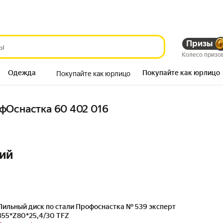
Призы
Колесо призо
Одежда
Покупайте как юрлицо
Покупайте как юрлицо
Продукты
фОснастка 60 402 016
ий
Пильный диск по стали Профоснастка № 539 эксперт
355*Z80*25,4/30 TFZ