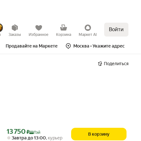
Войти
в
Заказы
Избранное
Корзина
Маркет AI
Продавайте на Маркете
Москва
• Укажите адрес
Поделиться
Цена с картой Яндекс Пэй 13750 ₽ вместо
13 750
₽
Пэй
В корзину
Завтра до 13:00
,
курьер