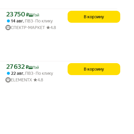
Цена с картой Яндекс Пэй 23750 ₽ вместо
23 750
₽
Пэй
В корзину
14 авг
,
ПВЗ
По клику
СПЕКТР-МАРКЕТ
4.8
Цена с картой Яндекс Пэй 27632 ₽ вместо
27 632
₽
Пэй
В корзину
22 авг
,
ПВЗ
По клику
ELEMENTX
4.8