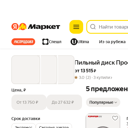
Яндекс
Яндекс
Все хиты
Спешл
Ultima
Из-за рубежа
Дом
Ремонт
Детям
Красота
Электроника
Пильный диск Про
от 
13 515
 ₽
3.0
(2) ·
3 купили
5 предложен
Цена, ₽
Сортировка товаров
От 13 750 ₽
До 27 632 ₽
Популярные
Срок доставки
Экспресс
Сегодня‐завтра