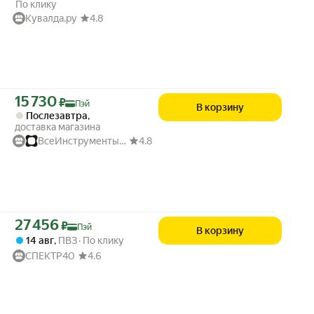
По клику
Кувалда.ру
4.8
Цена с картой Яндекс Пэй 15730 ₽ вместо
15 730
₽
Пэй
В корзину
Послезавтра
,
доставка магазина
ВсеИнструменты.ру
4.8
Цена с картой Яндекс Пэй 27456 ₽ вместо
27 456
₽
Пэй
В корзину
14 авг
,
ПВЗ
По клику
СПЕКТР40
4.6