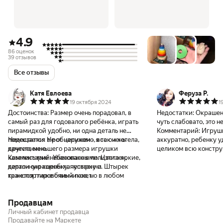
4.9
86 оценок
39 отзывов
Все отзывы
Катя Евлоева
Феруза Р.
19 октября 2024
1
Достоинства:
Размер очень порадовал, в
Недостатки:
Окрашен
самый раз для годовалого ребёнка, играть
чуть слабовато, это н
пирамидкой удобно, ни одна деталь не
Комментарий:
Игрушк
помещается в рот целиком - я так и хотела,
Недостатки:
Не обнаружено, все очень
аккуратно, ребенку у
другие, меньшего размера игрушки
качественно.
целиком всю констру
казались мне небезопасными. Цвета яркие,
Комментарий:
Упаковано в полиэтилен,
деликатно, нету воз
детали окрашены качественно. Штырек
картонную коробку, пупырку и
занозы. Покупкой довольна. 
кажется глаже блинчиков, но в любом
транспортировочный пакет.
внутрь маленький по
случае отшлифованы детали хорошо, и
обрадовалась что буд
риска получить занозу нет. Также продавец
ребенком в дальнейше
Продавцам
положил в подарок маленькую фигурку
лося из дерева, очень милую, планирую
Личный кабинет продавца
сохранить ее для дальнейшего
Продавайте на Маркете