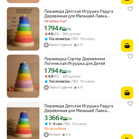
Пирамида Детская Игрушка Радуга
Деревянная для Малышей Лавка
Гудвина
Осталось 3 шт
1 794
Цена с картой Яндекс Пэй 1794 ₽ вместо
₽
Пэй
Рейтинг товара: 4.9 из 5
Оценок: (85) · 385 купили
4.9
(85) · 385 купили
,
Послезавтра
ПВЗ
По клику
Лавка Гудвина
4.9
Пирамидка Сортер Деревянная
Логическая Игрушка для Детей
1 794
Цена с картой Яндекс Пэй 1794 ₽ вместо
₽
Пэй
Рейтинг товара: 4.9 из 5
Оценок: (85) · 385 купили
4.9
(85) · 385 купили
,
Послезавтра
ПВЗ
По клику
Лавка Гудвина
4.9
Пирамида Детская Игрушка Радуга
Деревянная для Малышей Лавка
Гудвина ZY
3 366
Цена с картой Яндекс Пэй 3366 ₽ вместо
₽
Пэй
,
5 – 8 сен
ПВЗ
По клику
Из-за рубежа
hhysaw
4.3