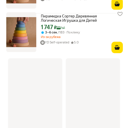
Пирамидка Сортер Деревянная
Логическая Игрушка для Детей
1 747
Цена с картой Яндекс Пэй 1747 ₽ вместо
₽
Пэй
,
3 – 6 сен
ПВЗ
По клику
Из-за рубежа
YD Self-operated
5.0