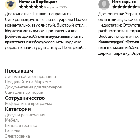
Наталья Вербицкая
Имя скрыто
6 апреля 2025
2
Достоинства:
Планшет понравился!
Достоинства:
Экран, 
Синхронизируется с аксессуарами Huawei
отличный звук, качес
моментально, звук чистый, быстрый отклик
Недостатки:
Отсутст
жестами и стилусом, приложения все
Недостатки:
-
разблокировать экран
рабочие, дополнительно можно скачать с
Комментарий:
Очень аккуратный,
Вообще не критично,
предложенных ресурсов.
качественная сборка, магниты надежно
поначалу,да и просто
Комментарий:
Отлич
держат клавиатуру и стилус. Не маркий
планшет,мощный,быст
чехол, приятный светло-серый цвет.
держит зарядку. Экр
Планшет синхронизируется с ПК,
менее маркий, легко 
определяется на ПК, как внешний
салфеткой в комплект
Продавцам
накопитель и через кабель usb быстро
сухой салфеткой,спо
осуществляется переброс файлов. Через
ушли пятна от пальце
Личный кабинет продавца
переходник к порту Туре С, подключённый
тактильно приятный. 
Продавайте на Маркете
Документация для партнёров
флеш накопитель планшет не видит, не
использовании, боле
Сайт для партнёров
видит он и IPHONE. Буду разбираться с
поколение,тоже весьм
Сотрудничество
программой по сопряжению. Пользоваться
после пары "уроков".
Реферальная программа
удобно, слушать, смотреть и одновременно
ожидания.
Категории
стилусом делать заметки в блокноте. Я
Досуг и развлечения
очень довольна, рекомендую планшет и
Мебель
продавца, быстрая доставка и отличная
Бытовая техника
упаковка товара!
Гигиена
Электроника