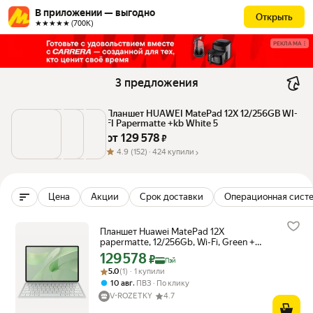
В приложении — выгодно
Открыть
★★★★★ (700К)
РЕКЛАМА
3 предложения
Планшет HUAWEI MatePad 12X 12/256GB WI-
FI Papermatte +kb White 5
от 
129 578
 ₽
4.9
(152) ·
424 купили
Цена
Акции
Срок доставки
Операционная сист
Планшет Huawei MatePad 12X
papermatte, 12/256Gb, Wi-Fi, Green +
keyboard
129 578
Цена с картой Яндекс Пэй 129578 ₽ вместо
₽
Пэй
Рейтинг товара: 5.0 из 5
Оценок: (1) · 1 купили
5.0
(1) · 1 купили
,
10 авг
ПВЗ
По клику
V-ROZETKY
4.7