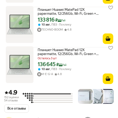
Планшет Huawei MatePad 12X
papermatte, 12/256Gb, Wi-Fi, Green +
keyboard
133 816
Цена с картой Яндекс Пэй 133816 ₽ вместо
₽
Пэй
,
10 авг
ПВЗ
По клику
TECHNO-BOOM
4.8
Планшет Huawei MatePad 12X
papermatte, 12/256Gb, Wi-Fi, Green +
keyboard
Осталось 3 шт
136 645
Цена с картой Яндекс Пэй 136645 ₽ вместо
₽
Пэй
,
10 авг
ПВЗ
По клику
M-E-G-A
4.8
4.9
152 оценки
54 отзыва
Все отзывы