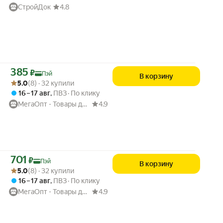
СтройДок
4.8
Цена с картой Яндекс Пэй 385 ₽ вместо
385
₽
Пэй
В корзину
Рейтинг товара: 5.0 из 5
Оценок: (8) · 32 купили
5.0
(8) · 32 купили
16 – 17 авг
,
ПВЗ
По клику
МегаОпт - Товары для дома
4.9
Цена с картой Яндекс Пэй 701 ₽ вместо
701
₽
Пэй
В корзину
Рейтинг товара: 5.0 из 5
Оценок: (8) · 32 купили
5.0
(8) · 32 купили
16 – 17 авг
,
ПВЗ
По клику
МегаОпт - Товары для дома
4.9