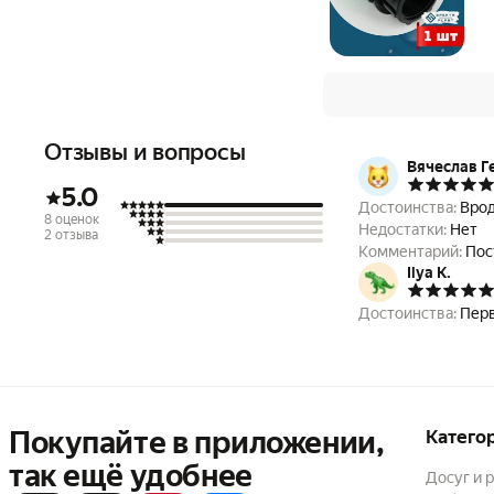
Отзывы и вопросы
Вячеслав Г
5.0
Достоинства:
Врод
8 оценок
Недостатки:
Нет
2 отзыва
Комментарий:
Пос
Ilya K.
Достоинства:
Перв
Покупайте в приложении,
Катего
так ещё удобнее
Досуг и 