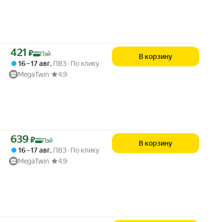
Цена с картой Яндекс Пэй 421 ₽ вместо
421
₽
Пэй
В корзину
16 – 17 авг
,
ПВЗ
По клику
MegaTwin
4.9
Цена с картой Яндекс Пэй 639 ₽ вместо
639
₽
Пэй
В корзину
16 – 17 авг
,
ПВЗ
По клику
MegaTwin
4.9