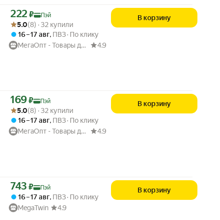
Цена с картой Яндекс Пэй 222 ₽ вместо
222
₽
Пэй
В корзину
Рейтинг товара: 5.0 из 5
Оценок: (8) · 32 купили
5.0
(8) · 32 купили
16 – 17 авг
,
ПВЗ
По клику
МегаОпт - Товары для дома
4.9
Цена с картой Яндекс Пэй 169 ₽ вместо
169
₽
Пэй
В корзину
Рейтинг товара: 5.0 из 5
Оценок: (8) · 32 купили
5.0
(8) · 32 купили
16 – 17 авг
,
ПВЗ
По клику
МегаОпт - Товары для дома
4.9
Цена с картой Яндекс Пэй 743 ₽ вместо
743
₽
Пэй
В корзину
16 – 17 авг
,
ПВЗ
По клику
MegaTwin
4.9