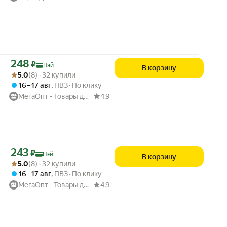
Цена с картой Яндекс Пэй 248 ₽ вместо
248
₽
Пэй
В корзину
Рейтинг товара: 5.0 из 5
Оценок: (8) · 32 купили
5.0
(8) · 32 купили
16 – 17 авг
,
ПВЗ
По клику
МегаОпт - Товары для дома
4.9
Цена с картой Яндекс Пэй 243 ₽ вместо
243
₽
Пэй
В корзину
Рейтинг товара: 5.0 из 5
Оценок: (8) · 32 купили
5.0
(8) · 32 купили
16 – 17 авг
,
ПВЗ
По клику
МегаОпт - Товары для дома
4.9