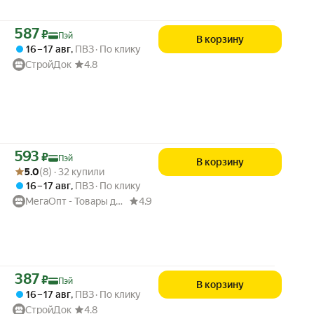
Цена с картой Яндекс Пэй 587 ₽ вместо
587
₽
Пэй
В корзину
16 – 17 авг
,
ПВЗ
По клику
СтройДок
4.8
Цена с картой Яндекс Пэй 593 ₽ вместо
593
₽
Пэй
В корзину
Рейтинг товара: 5.0 из 5
Оценок: (8) · 32 купили
5.0
(8) · 32 купили
16 – 17 авг
,
ПВЗ
По клику
МегаОпт - Товары для дома
4.9
Цена с картой Яндекс Пэй 387 ₽ вместо
387
₽
Пэй
В корзину
16 – 17 авг
,
ПВЗ
По клику
СтройДок
4.8