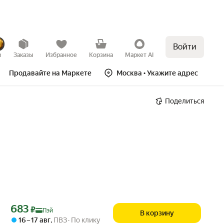
Войти
в
Заказы
Избранное
Корзина
Маркет AI
Продавайте на Маркете
Москва
• Укажите адрес
Поделиться
.
Цена с картой Яндекс Пэй 683 ₽ вместо
683
₽
Пэй
В корзину
16 – 17 авг
,
ПВЗ
По клику