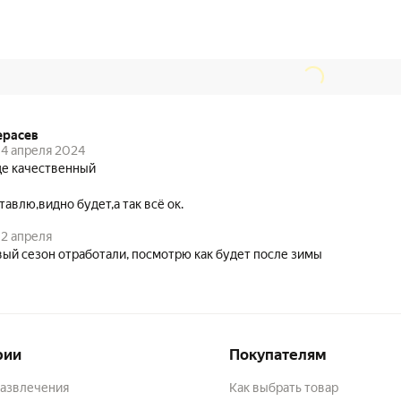
ерасев
4 апреля 2024
е качественный
тавлю,видно будет,а так всё ок.
2 апреля
ый сезон отработали, посмотрю как будет после зимы
рии
Покупателям
развлечения
Как выбрать товар