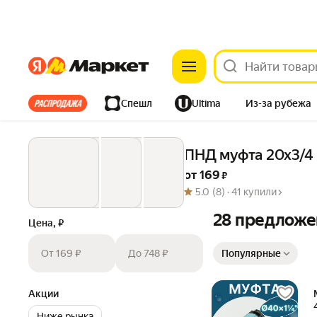
Яндекс
Яндекс
Все хиты
Спешл
Ultima
Из-за рубежа
Дом
Ремонт
Детям
Красота
Электроника
ПНД муфта 20х3/4 
от 
169
 ₽
5.0
(8) ·
41 купили
28 предложе
Цена, ₽
Сортировка товаров
От 169 ₽
До 748 ₽
Популярные
Акции
Ниже рынка