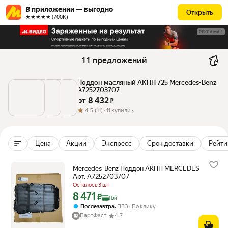
В приложении — выгодно
Открыть
★★★★★ (700К)
РЕКЛАМА
11 предложений
Поддон масляный АКПП 725 Mercedes-Benz 
A7252703707
от 
8 432
 ₽
4.5
(11) ·
11 купили
Цена
Акции
Экспресс
Срок доставки
Рейтин
Mercedes-Benz Поддон АКПП MERCEDES
Арт. A7252703707
Осталось 3 шт
8 471
Цена с картой Яндекс Пэй 8471 ₽ вместо
₽
Пэй
,
Послезавтра
ПВЗ
По клику
ПартФаст
4.7