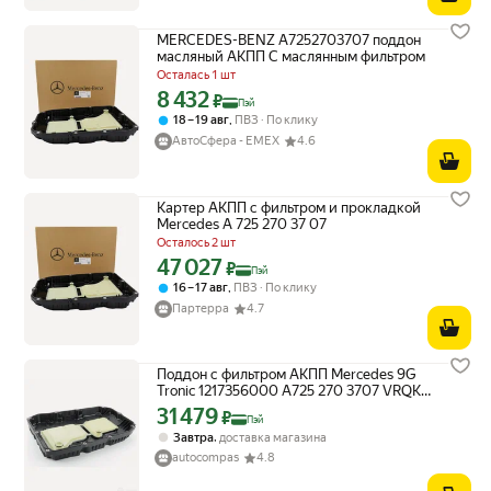
MERCEDES-BENZ A7252703707 поддон
масляный АКПП С маслянным фильтром
Осталась 1 шт
8 432
Цена с картой Яндекс Пэй 8432 ₽ вместо
₽
Пэй
,
18 – 19 авг
ПВЗ
По клику
АвтоСфера - ЕМЕХ
4.6
Картер АКПП с фильтром и прокладкой
Mercedes A 725 270 37 07
Осталось 2 шт
47 027
Цена с картой Яндекс Пэй 47027 ₽ вместо
₽
Пэй
,
16 – 17 авг
ПВЗ
По клику
Партерра
4.7
Поддон с фильтром АКПП Mercedes 9G
Tronic 1217356000 A725 270 3707 VRQK
G
31 479
Цена с картой Яндекс Пэй 31479 ₽ вместо
₽
Пэй
,
Завтра
доставка магазина
autocompas
4.8