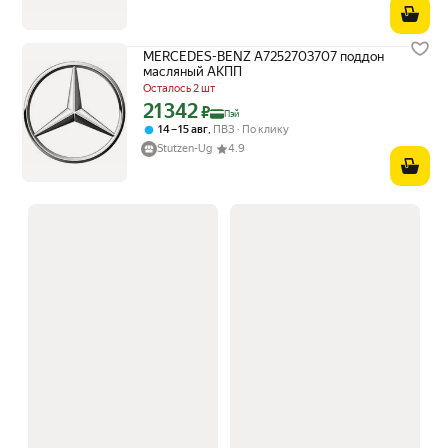
MERCEDES-BENZ A7252703707 поддон
масляный АКПП
Осталось 2 шт
21 342
Цена с картой Яндекс Пэй 21342 ₽ вместо
₽
Пэй
,
14 – 15 авг
ПВЗ
По клику
Stutzen-Ug
4.9