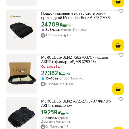
Поддон масляный акпп с фильтром и
прокладкой Mercedes-Benz A 725 270 37
07
24 709
Цена с картой Яндекс Пэй 24709 ₽ вместо
₽
Пэй
,
За 3 часа
курьер
По клику
Автономия
4.7
MERCEDES-BENZ 7252703707 поддон
АКПП с фильтром!\ MB X253 15>
Осталось 3 шт
27 382
Цена с картой Яндекс Пэй 27382 ₽ вместо
₽
Пэй
,
15 – 16 авг
ПВЗ
По клику
НИКАМОТО
4.8
MERCEDES-BENZ A7252703707 Фильтр
АКПП с поддоном
19 259
Цена с картой Яндекс Пэй 19259 ₽ вместо
₽
Пэй
,
Завтра
курьер
Доставка магазина
Ол Партс
4.7