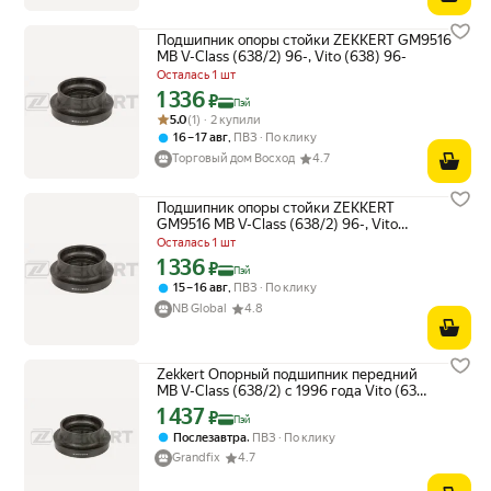
Подшипник опоры стойки ZEKKERT GM9516
MB V-Class (638/2) 96-, Vito (638) 96-
Осталась 1 шт
1 336
Цена с картой Яндекс Пэй 1336 ₽ вместо
₽
Пэй
Рейтинг товара: 5.0 из 5
Оценок: (1) · 2 купили
5.0
(1) · 2 купили
,
16 – 17 авг
ПВЗ
По клику
Торговый дом Восход
4.7
Подшипник опоры стойки ZEKKERT
GM9516 MB V-Class (638/2) 96-, Vito
(638) 96-
Осталась 1 шт
1 336
Цена с картой Яндекс Пэй 1336 ₽ вместо
₽
Пэй
,
15 – 16 авг
ПВЗ
По клику
NB Global
4.8
Zekkert Опорный подшипник передний
MB V-Class (638/2) с 1996 года Vito (638)
с 1996 года
1 437
Цена с картой Яндекс Пэй 1437 ₽ вместо
₽
Пэй
,
Послезавтра
ПВЗ
По клику
Grandfix
4.7