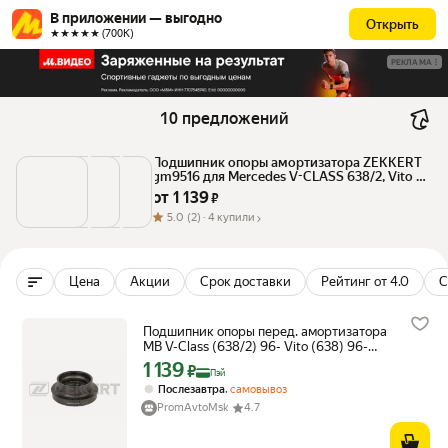
В приложении — выгодно
Открыть
★★★★★ (700К)
РЕКЛАМА
10 предложений
Подшипник опоры амортизатора ZEKKERT 
gm9516 для Mercedes V-CLASS 638/2, Vito 
638
от 
1 139
 ₽
5.0
(2) ·
4 купили
Цена
Акции
Срок доставки
Рейтинг от 4.0
С
Подшипник опоры перед. амортизатора
MB V-Class (638/2) 96- Vito (638) 96-
Zekkert арт. gm-9516
1 139
Цена с картой Яндекс Пэй 1139 ₽ вместо
₽
Пэй
,
Послезавтра
самовывоз
PromAvtoMsk
4.7