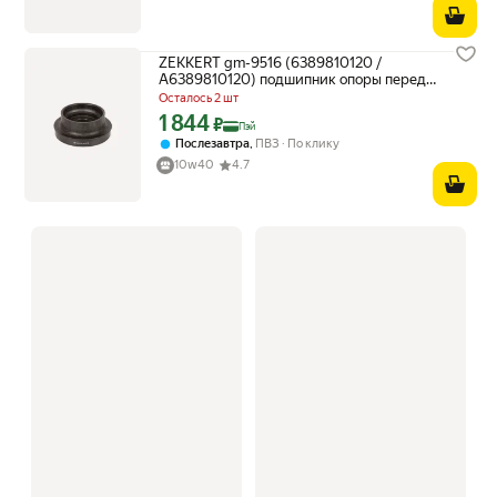
ZEKKERT gm-9516 (6389810120 /
A6389810120) подшипник опоры перед.
амортизатора mb v-class (638 / 2) 96-
Осталось 2 шт
Vito (Вито)
1 844
Цена с картой Яндекс Пэй 1844 ₽ вместо
₽
Пэй
,
Послезавтра
ПВЗ
По клику
10w40
4.7