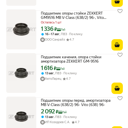
Подшипник опоры стойки ZEKKERT
GM9516 MB V-Class (638/2) 96-, Vito
(638) 96-
Осталась 1 шт
1 336
Цена с картой Яндекс Пэй 1336 ₽ вместо
₽
Пэй
,
16 – 17 авг
ПВЗ
По клику
ООО Санрайз
4.7
Подшипник качения, опора стойки
амортизатора ZEKKERT GM-9516
1 616
Цена с картой Яндекс Пэй 1616 ₽ вместо
₽
Пэй
,
13 авг
ПВЗ
По клику
АвтоЛарец
4.7
Подшипник опоры перед. амортизатора
MB V-Class (638/2) 96- Vito (638) 96-
2 092
Цена с картой Яндекс Пэй 2092 ₽ вместо
₽
Пэй
,
13 авг
ПВЗ
По клику
ИП Козодоев С.А.
4.7