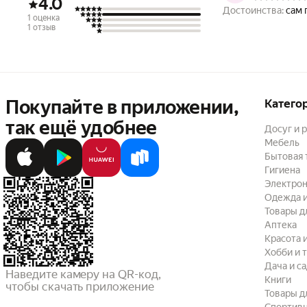
4.0
Достоинства:
сам 
1 оценка
1 отзыв
Покупайте в приложении,
Катего
так ещё удобнее
Досуг и 
Мебель
Бытовая 
Гигиена
Электрон
Одежда и
Товары д
Аптека
Красота 
Хобби и 
Дача и с
Наведите камеру на QR-код,

Книги
чтобы скачать приложение
Товары д