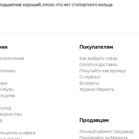
подшипник хороший, плохо что нет стопортного кольца
рии
Покупателям
развлечения
Как выбрать товар
Оплата и доставка
техника
Покупайте как юрлицо
О сервисе
ика
Возвраты
 обувь
Журнал Маркета
ля дома
и уход
творчество
Продавцам
ад
Личный кабинет продавца
ля школы и офиса
Продавайте на Маркете