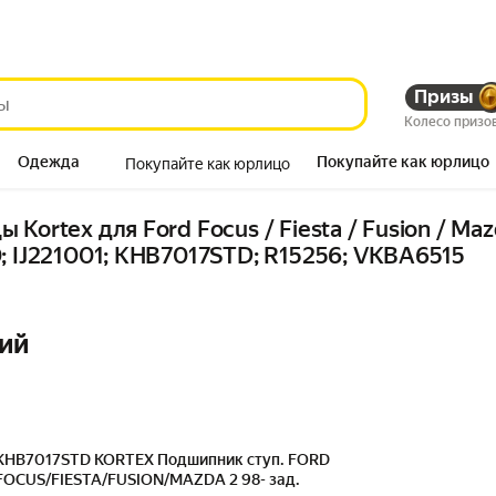
Призы
Колесо призо
Одежда
Покупайте как юрлицо
Покупайте как юрлицо
Продукты
Kortex для Ford Focus / Fiesta / Fusion / Maz
; IJ221001; KHB7017STD; R15256; VKBA6515
ий
KHB7017STD KORTEX Подшипник ступ. FORD
FOCUS/FIESTA/FUSION/MAZDA 2 98- зад.