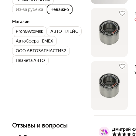
Из-за рубежа
Неважно
Магазин
PromAvtoMsk
АВТО-ПЛЕЙС
АвтоСфера - ЕМЕХ
ООО АВТОЗАПЧАСТИ52
Планета АВТО
Отзывы и вопросы
Дмитрий Ю