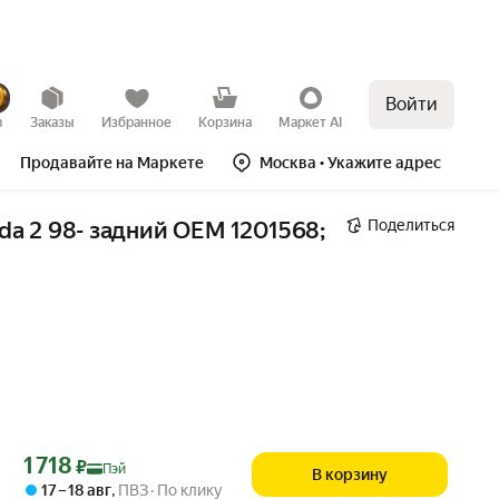
Войти
в
Заказы
Избранное
Корзина
Маркет AI
Продавайте на Маркете
Москва
• Укажите адрес
Поделиться
da 2 98- задний OEM 1201568; 
Цена с картой Яндекс Пэй 1718 ₽ вместо
1 718
₽
Пэй
В корзину
17 – 18 авг
,
ПВЗ
По клику