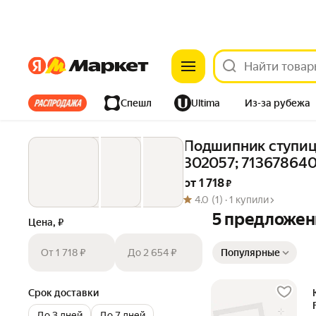
Яндекс
Яндекс
Все хиты
Спешл
Ultima
Из-за рубежа
Дом
Ремонт
Детям
Красота
Электроника
Подшипник ступицы 
302057; 713678640
от 
1 718
 ₽
4.0
(1) ·
1 купили
5 предложен
Цена, ₽
Сортировка товаров
От 1 718 ₽
До 2 654 ₽
Популярные
Срок доставки
До 3 дней
До 7 дней