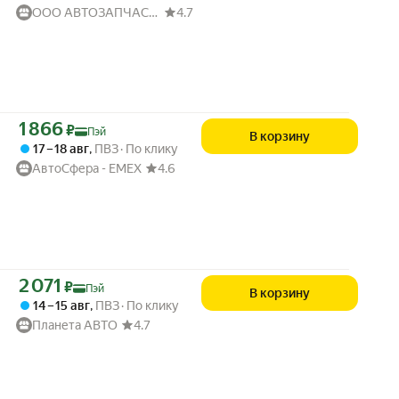
ООО АВТОЗАПЧАСТИ52
4.7
Цена с картой Яндекс Пэй 1866 ₽ вместо
1 866
₽
Пэй
В корзину
17 – 18 авг
,
ПВЗ
По клику
АвтоСфера - ЕМЕХ
4.6
Цена с картой Яндекс Пэй 2071 ₽ вместо
2 071
₽
Пэй
В корзину
14 – 15 авг
,
ПВЗ
По клику
Планета АВТО
4.7