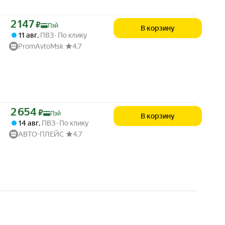
Цена с картой Яндекс Пэй 2147 ₽ вместо
2 147
₽
Пэй
В корзину
11 авг
,
ПВЗ
По клику
PromAvtoMsk
4.7
Цена с картой Яндекс Пэй 2654 ₽ вместо
2 654
₽
Пэй
В корзину
14 авг
,
ПВЗ
По клику
АВТО-ПЛЕЙС
4.7