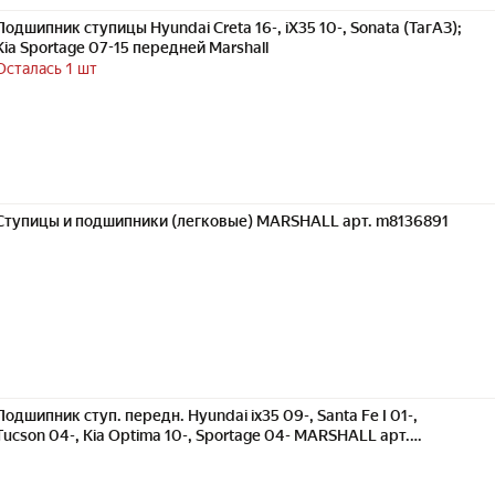
Подшипник ступицы Hyundai Creta 16-, iX35 10-, Sonata (ТагАЗ);
Kia Sportage 07-15 передней Marshall
Осталась 1 шт
Ступицы и подшипники (легковые) MARSHALL арт. m8136891
Подшипник ступ. передн. Hyundai ix35 09-, Santa Fe I 01-,
Tucson 04-, Kia Optima 10-, Sportage 04- MARSHALL арт.
M8136891