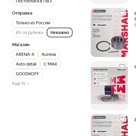
Постоплата в ПВЗ
Отправка
Только из России
Из-за рубежа
Неважно
Магазин
ARENA-X
Aurevia
Avto-detali
C-MAK
GOODKOFF
Ещё 15