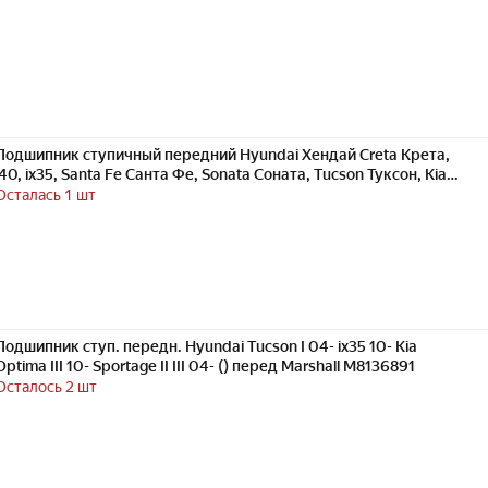
(M8136891)
Подшипник ступичный передний Hyundai Хендай Creta Крета,
i40, ix35, Santa Fe Санта Фе, Sonata Соната, Tucson Туксон, Kia
Киа CARENS, MAGENTIS, Optima Оптима, Sportage Спортейдж
Осталась 1 шт
5172038110
Подшипник ступ. передн. Hyundai Tucson I 04- ix35 10- Kia
Optima III 10- Sportage II III 04- () перед Marshall M8136891
Осталось 2 шт