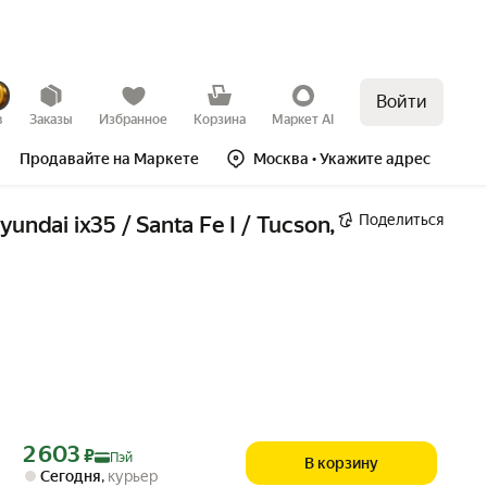
Войти
в
Заказы
Избранное
Корзина
Маркет AI
Продавайте на Маркете
Москва
• Укажите адрес
Поделиться
i ix35 / Santa Fe I / Tucson, 
Цена с картой Яндекс Пэй 2603 ₽ вместо
2 603
₽
Пэй
В корзину
Сегодня
,
курьер