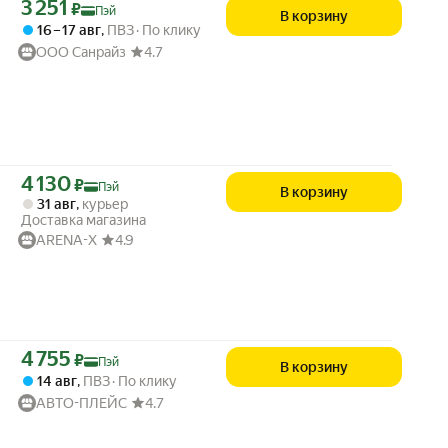
Цена с картой Яндекс Пэй 3251 ₽ вместо
3 251
₽
Пэй
В корзину
16 – 17 авг
,
ПВЗ
По клику
ООО Санрайз
4.7
Цена с картой Яндекс Пэй 4130 ₽ вместо
4 130
₽
Пэй
В корзину
31 авг
,
курьер
Доставка магазина
ARENA-X
4.9
Цена с картой Яндекс Пэй 4755 ₽ вместо
4 755
₽
Пэй
В корзину
14 авг
,
ПВЗ
По клику
АВТО-ПЛЕЙС
4.7