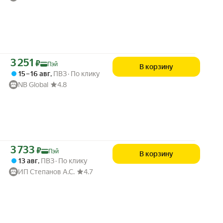
Цена с картой Яндекс Пэй 3251 ₽ вместо
3 251
₽
Пэй
В корзину
15 – 16 авг
,
ПВЗ
По клику
NB Global
4.8
Цена с картой Яндекс Пэй 3733 ₽ вместо
3 733
₽
Пэй
В корзину
13 авг
,
ПВЗ
По клику
ИП Степанов А.С.
4.7