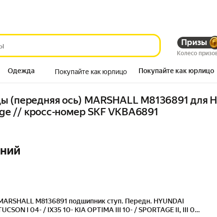
Призы
Колесо призо
Одежда
Покупайте как юрлицо
Покупайте как юрлицо
Продукты
(передняя ось) MARSHALL M8136891 для Hyunda
tage // кросс-номер SKF VKBA6891
ений
MARSHALL M8136891 подшипник ступ. Передн. HYUNDAI
TUCSON I 04- / IX35 10- KIA OPTIMA III 10- / SPORTAGE II, III 04-