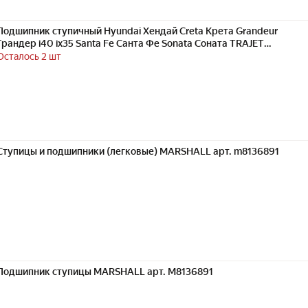
Подшипник ступичный Hyundai Хендай Creta Крета Grandeur
Грандер i40 ix35 Santa Fe Санта Фе Sonata Соната TRAJET
Tucson Туксон XG, Kia Киа CARENS 5172038110 передний
Осталось 2 шт
Ступицы и подшипники (легковые) MARSHALL арт. m8136891
Подшипник ступицы MARSHALL арт. M8136891