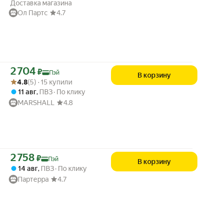
Доставка магазина
Ол Партс
4.7
Цена с картой Яндекс Пэй 2704 ₽ вместо
2 704
₽
Пэй
В корзину
Рейтинг товара: 4.8 из 5
Оценок: (5) · 15 купили
4.8
(5) · 15 купили
11 авг
,
ПВЗ
По клику
MARSHALL
4.8
Цена с картой Яндекс Пэй 2758 ₽ вместо
2 758
₽
Пэй
В корзину
14 авг
,
ПВЗ
По клику
Партерра
4.7