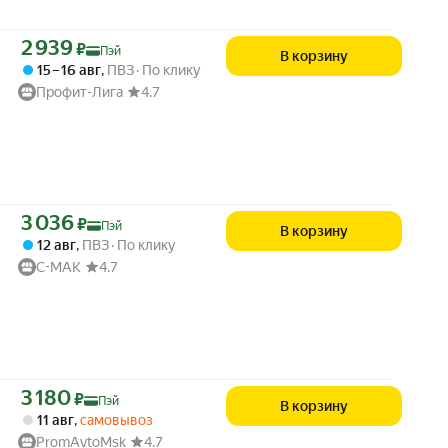
Цена с картой Яндекс Пэй 2939 ₽ вместо
2 939
₽
Пэй
В корзину
15 – 16 авг
,
ПВЗ
По клику
Профит-Лига
4.7
Цена с картой Яндекс Пэй 3036 ₽ вместо
3 036
₽
Пэй
В корзину
12 авг
,
ПВЗ
По клику
C-MAK
4.7
Цена с картой Яндекс Пэй 3180 ₽ вместо
3 180
₽
Пэй
В корзину
11 авг
,
самовывоз
PromAvtoMsk
4.7