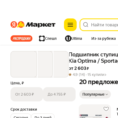
Яндекс
Яндекс
Все хиты
Спешл
Ultima
Из-за рубежа
Дом
Ремонт
Детям
Красота
Электроника
Подшипник ступицы 
Kia Optima / Spor
от 
2 603
 ₽
4.9
(14) ·
15 купили
20 предлож
Цена, ₽
Сортировка товаров
От 2 603 ₽
До 4 755 ₽
Популярные
Срок доставки
Сегодня
До 3 дней