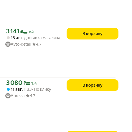
Цена с картой Яндекс Пэй 3141 ₽ вместо
3 141
₽
Пэй
В корзину
13 авг
,
доставка магазина
Avto-detali
4.7
Цена с картой Яндекс Пэй 3080 ₽ вместо
3 080
₽
Пэй
В корзину
11 авг
,
ПВЗ
По клику
Aurevia
4.7