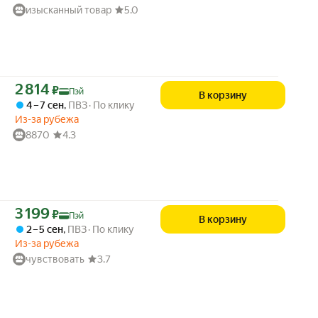
изысканный товар
5.0
Цена с картой Яндекс Пэй 2814 ₽ вместо
2 814
₽
Пэй
В корзину
4 – 7 сен
,
ПВЗ
По клику
Из-за рубежа
8870
4.3
Цена с картой Яндекс Пэй 3199 ₽ вместо
3 199
₽
Пэй
В корзину
2 – 5 сен
,
ПВЗ
По клику
Из-за рубежа
чувствовать
3.7