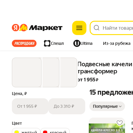
Яндекс
Яндекс
Все хиты
Спешл
Ultima
Из-за рубежа
Дом
Ремонт
Детям
Красота
Электроника
Подвесные качели К
трансформер
от 
1 955
 ₽
15 предложе
Цена, ₽
Сортировка товаров
От 1 955 ₽
До 3 310 ₽
Популярные
Цвет
желтый
красный