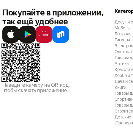
Покупайте в приложении,
Катего
так ещё удобнее
Досуг и 
Мебель
Бытовая 
Гигиена
Электрон
Одежда и
Товары д
Аптека
Красота 
Хобби и 
Дача и с
Наведите камеру на QR-код,

Книги
чтобы скачать приложение
Товары д
Спортив
Товары д
Строител
Детские 
Ювелирн