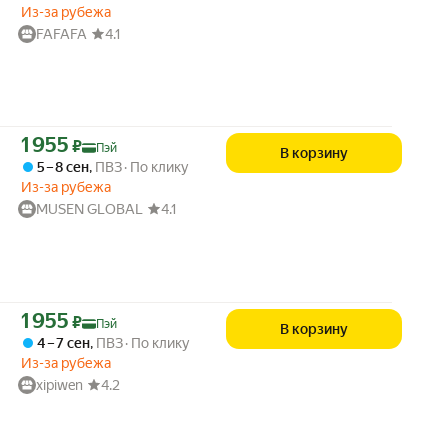
Из-за рубежа
FAFAFA
4.1
Цена с картой Яндекс Пэй 1955 ₽ вместо
1 955
₽
Пэй
В корзину
5 – 8 сен
,
ПВЗ
По клику
Из-за рубежа
MUSEN GLOBAL
4.1
Цена с картой Яндекс Пэй 1955 ₽ вместо
1 955
₽
Пэй
В корзину
4 – 7 сен
,
ПВЗ
По клику
Из-за рубежа
xipiwen
4.2