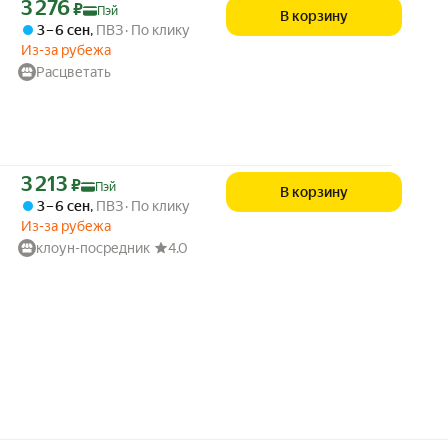
Цена с картой Яндекс Пэй 3276 ₽ вместо
3 276
₽
Пэй
В корзину
3 – 6 сен
,
ПВЗ
По клику
Из-за рубежа
Расцветать
Цена с картой Яндекс Пэй 3213 ₽ вместо
3 213
₽
Пэй
В корзину
3 – 6 сен
,
ПВЗ
По клику
Из-за рубежа
клоун-посредник
4.0