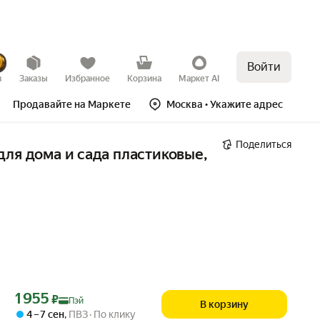
Войти
в
Заказы
Избранное
Корзина
Маркет AI
Продавайте на Маркете
Москва
• Укажите адрес
Поделиться
ля дома и сада пластиковые, 
Цена с картой Яндекс Пэй 1955 ₽ вместо
1 955
₽
Пэй
В корзину
4 – 7 сен
,
ПВЗ
По клику