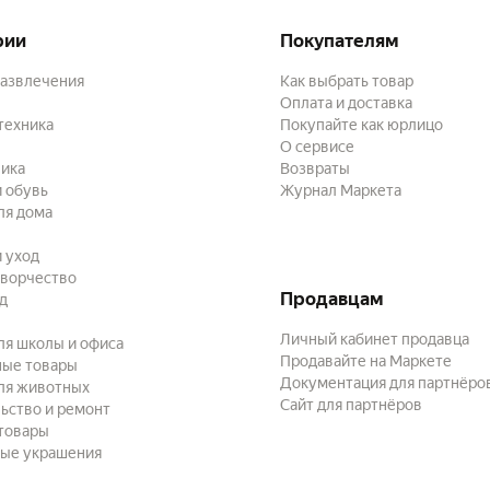
рии
Покупателям
развлечения
Как выбрать товар
Оплата и доставка
техника
Покупайте как юрлицо
О сервисе
ика
Возвраты
 обувь
Журнал Маркета
ля дома
и уход
творчество
Продавцам
ад
Личный кабинет продавца
ля школы и офиса
Продавайте на Маркете
ные товары
Документация для партнёро
ля животных
Сайт для партнёров
ьство и ремонт
товары
ые украшения