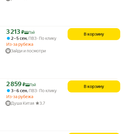
Цена с картой Яндекс Пэй 3213 ₽ вместо
3 213
₽
Пэй
В корзину
2 – 5 сен
,
ПВЗ
По клику
Из-за рубежа
Зайди и посмотри
Цена с картой Яндекс Пэй 2859 ₽ вместо
2 859
₽
Пэй
В корзину
3 – 6 сен
,
ПВЗ
По клику
Из-за рубежа
Душа Китая
3.7