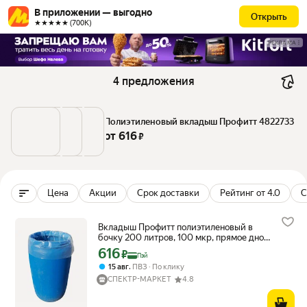
В приложении — выгодно
Открыть
★★★★★ (700К)
РЕКЛАМА
4 предложения
Полиэтиленовый вкладыш Профитт 4822733
от 
616
 ₽
Цена
Акции
Срок доставки
Рейтинг от 4.0
С
Вкладыш Профитт полиэтиленовый в
бочку 200 литров, 100 мкр, прямое дно
4822733
616
Цена с картой Яндекс Пэй 616 ₽ вместо
₽
Пэй
,
15 авг
ПВЗ
По клику
СПЕКТР-МАРКЕТ
4.8