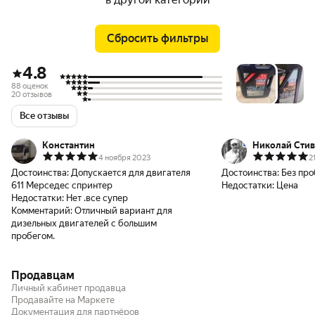
Сбросить фильтры
4.8
88 оценок
20 отзывов
Все отзывы
Константин
Николай Сти
4 ноября 2023
2
Достоинства:
Допускается для двигателя
Достоинства:
Без пр
611 Мерседес спринтер
Недостатки:
Цена
Недостатки:
Нет .все супер
Комментарий:
Отличный вариант для
дизельных двигателей с большим
пробегом.
Продавцам
Личный кабинет продавца
Продавайте на Маркете
Документация для партнёров