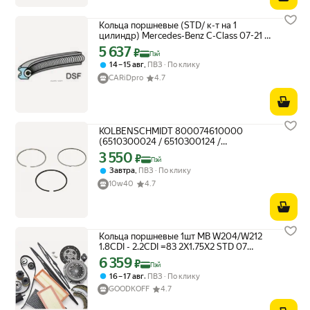
Кольца поршневые (STD/ к-т на 1
цилиндр) Mercedes-Benz C-Class 07-21 /
E-Class 09-17 OM651911; OM6519
5 637
Цена с картой Яндекс Пэй 5637 ₽ вместо
₽
Пэй
KOLBENSCHMIDT 800074610000 | цена
,
14 – 15 авг
ПВЗ
По клику
за 1 шт
CARiDpro
4.7
KOLBENSCHMIDT 800074610000
(6510300024 / 6510300124 /
800074610000_KS) кольца поршневые,
3 550
Цена с картой Яндекс Пэй 3550 ₽ вместо
₽
Пэй
комплект
,
Завтра
ПВЗ
По клику
10w40
4.7
Кольца поршневые 1шт MB W204/W212
1.8CDI - 2.2CDI =83 2X1.75X2 STD 07
Kolbenschmidt 800074610000
6 359
Цена с картой Яндекс Пэй 6359 ₽ вместо
₽
Пэй
,
16 – 17 авг
ПВЗ
По клику
GOODKOFF
4.7