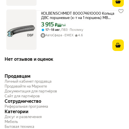
KOLBENSCHMIDT 800074610000 Кольца
ДВС поршневые (к-т на 1 поршень) MB
2.1CDI 06-
3 915
Цена с картой Яндекс Пэй 3915 ₽ вместо
₽
Пэй
,
17 – 18 авг
ПВЗ
По клику
АвтоСфера - ЕМЕХ
4.6
Нет отзывов и оценок
Продавцам
Личный кабинет продавца
Продавайте на Маркете
Документация для партнёров
Сайт для партнёров
Сотрудничество
Реферальная программа
Категории
Досуг и развлечения
Мебель
Бытовая техника