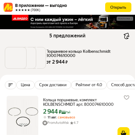
В приложении — выгодно
Открыть
★★★★★ (700К)
РЕКЛАМА
5 предложений
Поршневое кольцо Kolbenschmidt 
800074610000
от 
2 944
 ₽
Цена
Срок доставки
Рейтинг от 4.0
Способ дост
Кольца поршневые, комплект
KOLBENSCHMIDT арт. 800074610000
2 944
Цена с картой Яндекс Пэй 2944 ₽ вместо
₽
Пэй
,
11 авг
самовывоз
PromAvtoMsk
4.7