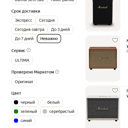
Срок доставки
Экспресс
Сегодня
Сегодня‐завтра
До 3 дней
До 7 дней
Неважно
Сервис
ULTIMA
Проверено Маркетом
Оригинал
Цвет
черный
белый
зеленый
серебристый
синий