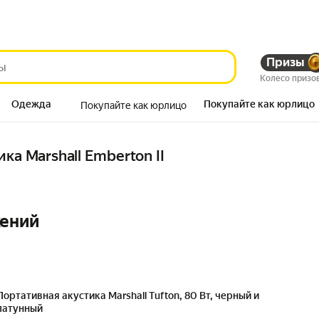
Призы
Колесо призо
Одежда
Покупайте как юрлицо
Покупайте как юрлицо
Продукты
ка Marshall Emberton II
жений
Портативная акустика Marshall Tufton, 80 Вт, черный и
латунный