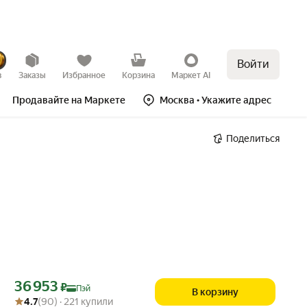
Войти
в
Заказы
Избранное
Корзина
Маркет AI
Продавайте на Маркете
Москва
• Укажите адрес
Поделиться
Цена с картой Яндекс Пэй 36953 ₽ вместо
36 953
₽
Пэй
В корзину
Рейтинг товара: 4.7 из 5
Оценок: (90) · 221 купили
4.7
(90) · 221 купили