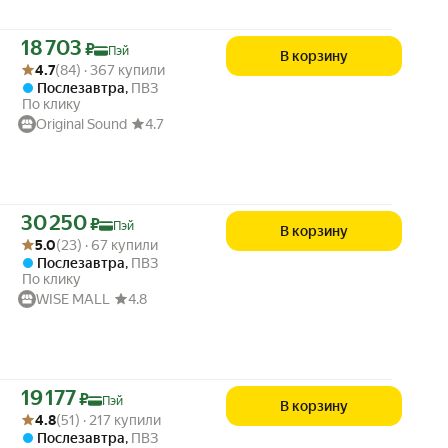
Цена с картой Яндекс Пэй 18703 ₽ вместо
18 703
₽
Пэй
В корзину
Рейтинг товара: 4.7 из 5
Оценок: (84) · 367 купили
4.7
(84) · 367 купили
Послезавтра
,
ПВЗ
По клику
Original Sound
4.7
Цена с картой Яндекс Пэй 30250 ₽ вместо
30 250
₽
Пэй
В корзину
Рейтинг товара: 5.0 из 5
Оценок: (23) · 67 купили
5.0
(23) · 67 купили
Послезавтра
,
ПВЗ
По клику
WISE MALL
4.8
Цена с картой Яндекс Пэй 19177 ₽ вместо
19 177
₽
Пэй
В корзину
Рейтинг товара: 4.8 из 5
Оценок: (51) · 217 купили
4.8
(51) · 217 купили
Послезавтра
,
ПВЗ