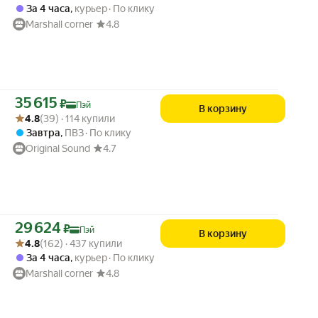
За 4 часа
,
курьер
По клику
Marshall corner
4.8
Цена с картой Яндекс Пэй 35615 ₽ вместо
35 615
₽
Пэй
В корзину
Рейтинг товара: 4.8 из 5
Оценок: (39) · 114 купили
4.8
(39) · 114 купили
Завтра
,
ПВЗ
По клику
Original Sound
4.7
Цена с картой Яндекс Пэй 29624 ₽ вместо
29 624
₽
Пэй
В корзину
Рейтинг товара: 4.8 из 5
Оценок: (162) · 437 купили
4.8
(162) · 437 купили
За 4 часа
,
курьер
По клику
Marshall corner
4.8