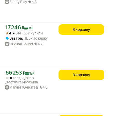
Funny Play
4.8
Цена с картой Яндекс Пэй 17246 ₽ вместо
17 246
₽
Пэй
В корзину
Рейтинг товара: 4.7 из 5
Оценок: (84) · 367 купили
4.7
(84) · 367 купили
Завтра
,
ПВЗ
По клику
Original Sound
4.7
Цена с картой Яндекс Пэй 66253 ₽ вместо
66 253
₽
Пэй
В корзину
10 авг
,
курьер
Доставка магазина
Магнат Юнайтед
4.6