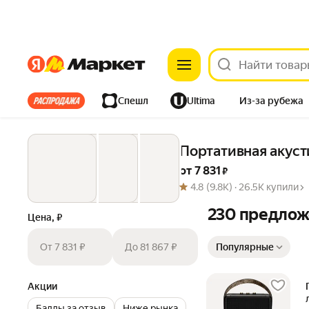
Яндекс
Яндекс
Все хиты
Спешл
Ultima
Из-за рубежа
Дом
Ремонт
Детям
Красота
Электроника
Портативная акусти
от 
7 831
 ₽
4.8
(9.8K) ·
26.5K купили
230 предло
Цена, ₽
Сортировка товаров
От 7 831 ₽
До 81 867 ₽
Популярные
Акции
Баллы за отзыв
Ниже рынка