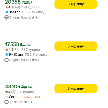
Цена с картой Яндекс Пэй 20358 ₽ вместо
20 358
₽
Пэй
В корзину
Рейтинг товара: 4.8 из 5
Оценок: (49) · 191 купили
4.8
(49) · 191 купили
Завтра
,
ПВЗ
По клику
Original Sound
4.7
Цена с картой Яндекс Пэй 17558 ₽ вместо
17 558
₽
Пэй
В корзину
Рейтинг товара: 4.7 из 5
Оценок: (84) · 367 купили
4.7
(84) · 367 купили
9 – 10 авг
,
ПВЗ
По клику
Original Sound
4.7
Цена с картой Яндекс Пэй 48109 ₽ вместо
48 109
₽
Пэй
В корзину
Рейтинг товара: 4.0 из 5
Оценок: (1) · 2 купили
4.0
(1) · 2 купили
Сегодня
,
самовывоз
Smart Era
4.9