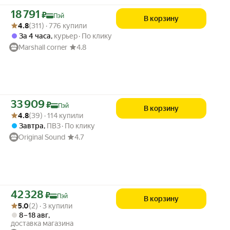
Цена с картой Яндекс Пэй 18791 ₽ вместо
18 791
₽
Пэй
В корзину
Рейтинг товара: 4.8 из 5
Оценок: (311) · 776 купили
4.8
(311) · 776 купили
За 4 часа
,
курьер
По клику
Marshall corner
4.8
Цена с картой Яндекс Пэй 33909 ₽ вместо
33 909
₽
Пэй
В корзину
Рейтинг товара: 4.8 из 5
Оценок: (39) · 114 купили
4.8
(39) · 114 купили
Завтра
,
ПВЗ
По клику
Original Sound
4.7
Цена с картой Яндекс Пэй 42328 ₽ вместо
42 328
₽
Пэй
В корзину
Рейтинг товара: 5.0 из 5
Оценок: (2) · 3 купили
5.0
(2) · 3 купили
8 – 18 авг
,
доставка магазина