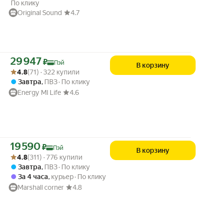
По клику
Original Sound
4.7
Цена с картой Яндекс Пэй 29947 ₽ вместо
29 947
₽
Пэй
В корзину
Рейтинг товара: 4.8 из 5
Оценок: (71) · 322 купили
4.8
(71) · 322 купили
Завтра
,
ПВЗ
По клику
Еneгgу Ml Life
4.6
Цена с картой Яндекс Пэй 19590 ₽ вместо
19 590
₽
Пэй
В корзину
Рейтинг товара: 4.8 из 5
Оценок: (311) · 776 купили
4.8
(311) · 776 купили
Завтра
,
ПВЗ
По клику
За 4 часа
,
курьер
По клику
Marshall corner
4.8