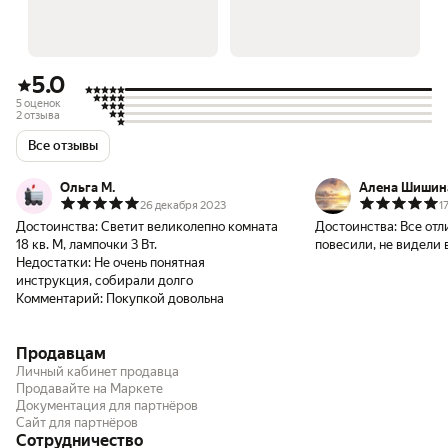
5.0
5 оценок
2 отзыва
Все отзывы
Ольга М.
Алена Шишин
26 декабря 2023
1
Достоинства:
Светит великолепно комната
Достоинства:
Все отл
18 кв. М, лампочки 3 Вт.
повесили, не видели 
Недостатки:
Не очень понятная
инструкция, собирали долго
Комментарий:
Покупкой довольна
Продавцам
Личный кабинет продавца
Продавайте на Маркете
Документация для партнёров
Сайт для партнёров
Сотрудничество