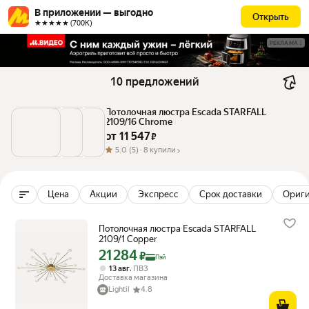
В приложении — выгодно
Открыть
★★★★★ (700К)
РЕКЛАМА
10 предложений
Потолочная люстра Escada STARFALL 
2109/16 Chrome
от 
11 547
 ₽
5.0
(5) ·
8 купили
Цена
Акции
Экспресс
Срок доставки
Ориг
Потолочная люстра Escada STARFALL
2109/1 Copper
21 284
Цена с картой Яндекс Пэй 21284 ₽ вместо
₽
Пэй
,
13 авг
ПВЗ
Доставка магазина
Lightil
4.8