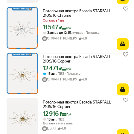
Потолочная люстра Escada STARFALL
2109/16 Chrome
Осталась 1 шт
11 547
Цена с картой Яндекс Пэй 11547 ₽ вместо
₽
Пэй
,
Завтра до 12:15
курьер
По клику
ОНЛАЙНТРЕЙД.РУ
4.8
Потолочная люстра Escada STARFALL
2109/16 Copper
12 471
Цена с картой Яндекс Пэй 12471 ₽ вместо
₽
Пэй
,
15 авг
ПВЗ
По клику
ОНЛАЙНТРЕЙД.РУ
4.8
Потолочная люстра Escada STARFALL
2109/16 Copper
12 916
Цена с картой Яндекс Пэй 12916 ₽ вместо
₽
Пэй
,
13 авг
ПВЗ
Доставка магазина
Lightil
4.8