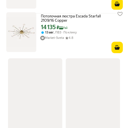
Потолочная люстра Escada Starfall
2109/16 Copper
14 135
Цена с картой Яндекс Пэй 14135 ₽ вместо
₽
Пэй
,
13 авг
ПВЗ
По клику
Market-Sveta
4.8