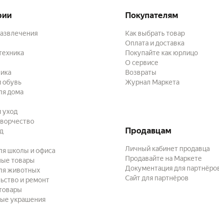
рии
Покупателям
развлечения
Как выбрать товар
Оплата и доставка
техника
Покупайте как юрлицо
О сервисе
ика
Возвраты
 обувь
Журнал Маркета
ля дома
и уход
творчество
Продавцам
ад
Личный кабинет продавца
ля школы и офиса
Продавайте на Маркете
ные товары
Документация для партнёро
ля животных
Сайт для партнёров
ьство и ремонт
товары
ые украшения