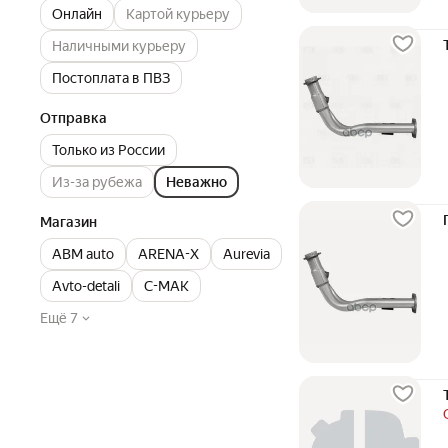
Онлайн
Картой курьеру
Наличными курьеру
Постоплата в ПВЗ
Отправка
Только из России
Из-за рубежа
Неважно
Магазин
ABM auto
ARENA-X
Aurevia
Avto-detali
C-MAK
Ещё 7