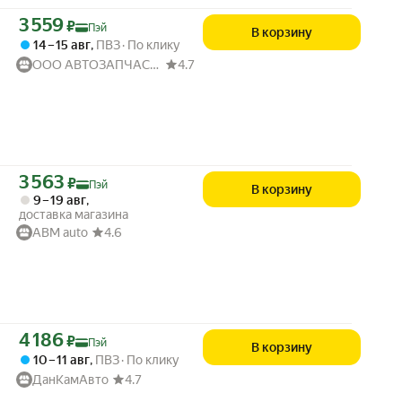
Цена с картой Яндекс Пэй 3559 ₽ вместо
3 559
₽
Пэй
В корзину
14 – 15 авг
,
ПВЗ
По клику
ООО АВТОЗАПЧАСТИ52
4.7
Цена с картой Яндекс Пэй 3563 ₽ вместо
3 563
₽
Пэй
В корзину
9 – 19 авг
,
доставка магазина
ABM auto
4.6
Цена с картой Яндекс Пэй 4186 ₽ вместо
4 186
₽
Пэй
В корзину
10 – 11 авг
,
ПВЗ
По клику
ДанКамАвто
4.7