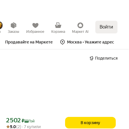
Войти
в
Заказы
Избранное
Корзина
Маркет AI
Продавайте на Маркете
Москва
• Укажите адрес
Поделиться
Цена с картой Яндекс Пэй 2502 ₽ вместо
2 502
₽
Пэй
В корзину
Рейтинг товара: 5.0 из 5
Оценок: (2) · 7 купили
5.0
(2) · 7 купили