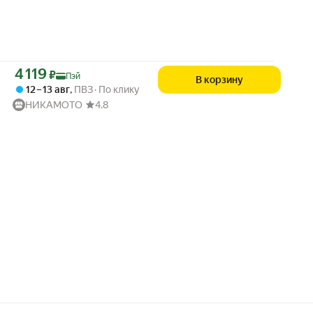
Цена с картой Яндекс Пэй 4119 ₽ вместо
4 119
₽
Пэй
В корзину
12 – 13 авг
,
ПВЗ
По клику
НИКАМОТО
4.8