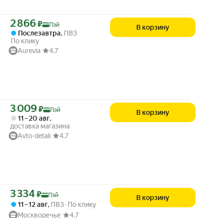
Цена с картой Яндекс Пэй 2866 ₽ вместо
2 866
₽
Пэй
В корзину
Послезавтра
,
ПВЗ
По клику
Aurevia
4.7
Цена с картой Яндекс Пэй 3009 ₽ вместо
3 009
₽
Пэй
В корзину
11 – 20 авг
,
доставка магазина
Avto-detali
4.7
Цена с картой Яндекс Пэй 3334 ₽ вместо
3 334
₽
Пэй
В корзину
11 – 12 авг
,
ПВЗ
По клику
Москворечье
4.7