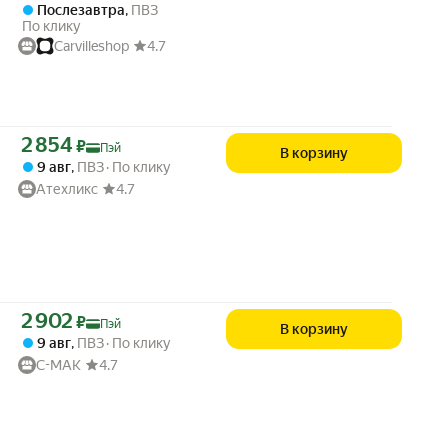
Послезавтра
,
ПВЗ
По клику
Carvilleshop
4.7
Цена с картой Яндекс Пэй 2854 ₽ вместо
2 854
₽
Пэй
В корзину
9 авг
,
ПВЗ
По клику
Атехликс
4.7
Цена с картой Яндекс Пэй 2902 ₽ вместо
2 902
₽
Пэй
В корзину
9 авг
,
ПВЗ
По клику
C-MAK
4.7