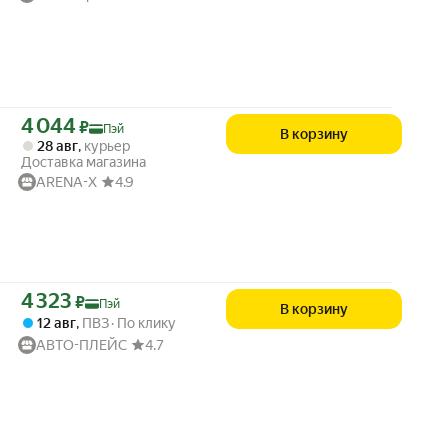
Цена с картой Яндекс Пэй 4044 ₽ вместо
4 044
₽
Пэй
В корзину
28 авг
,
курьер
Доставка магазина
ARENA-X
4.9
Цена с картой Яндекс Пэй 4323 ₽ вместо
4 323
₽
Пэй
В корзину
12 авг
,
ПВЗ
По клику
АВТО-ПЛЕЙС
4.7