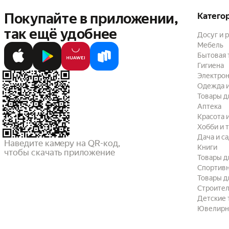
Покупайте в приложении,
Катего
так ещё удобнее
Досуг и 
Мебель
Бытовая 
Гигиена
Электрон
Одежда и
Товары д
Аптека
Красота 
Хобби и 
Дача и с
Наведите камеру на QR-код,

Книги
чтобы скачать приложение
Товары д
Спортив
Товары д
Строител
Детские 
Ювелирн