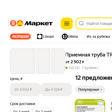
Яндекс
Яндекс
Все хиты
Спешл
Ultima
Из-за рубежа
Дом
Ремонт
Детям
Красота
Электроника
Приемная труба TR
от 
2 502
 ₽
5.0
(2) ·
7 купили
12 предложе
Цена, ₽
Сортировка товаров
От 2 502 ₽
До 4 323 ₽
Популярные
Срок доставки
До 3 дней
До 7 дней