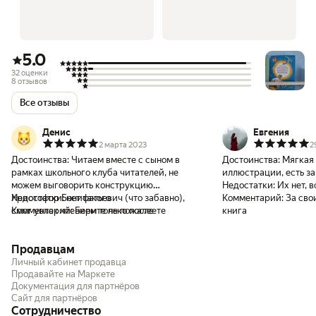
5.0
32 оценки
8 отзывов
Все отзывы
Денис
Евгения
2 марта 2023
2
Достоинства:
Читаем вместе с сыном в
Достоинства:
Мягкая 
рамках школьного клуба читателей, не
иллюстрации, есть з
можем выговорить конструкцию
Недостатки:
Их нет, 
Христофор Бонифатьевич (что забавно),
Недостатки:
нет такого
Комментарий:
За сво
смог увлек чтением только после
Комментарий:
Берите не пожалеете
книга
просмотра мультфильма. Кинга как раз для
ребенка 9 лет, яркая, красивая, чтоб
Продавцам
заинтересовать хотя бы на первом этапе.
Переплет добротный, полиграфи отличная.
Личный кабинет продавца
Продавайте на Маркете
Документация для партнёров
Сайт для партнёров
Сотрудничество