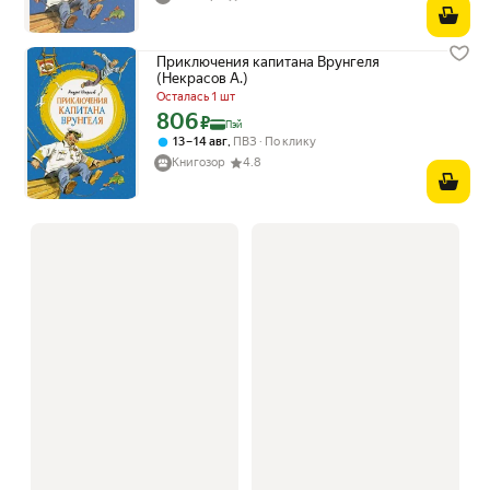
Приключения капитана Врунгеля
(Некрасов А.)
Осталась 1 шт
806
Цена с картой Яндекс Пэй 806 ₽ вместо
₽
Пэй
,
13 – 14 авг
ПВЗ
По клику
Книгозор
4.8