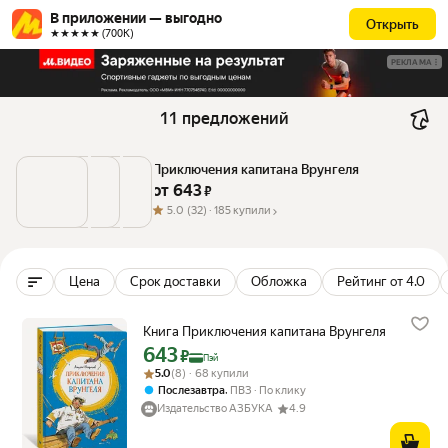
В приложении — выгодно
Открыть
★★★★★ (700К)
РЕКЛАМА
11 предложений
Приключения капитана Врунгеля
от 
643
 ₽
5.0
(32) ·
185 купили
Цена
Срок доставки
Обложка
Рейтинг от 4.0
Книга Приключения капитана Врунгеля
643
Цена с картой Яндекс Пэй 643 ₽ вместо
₽
Пэй
Рейтинг товара: 5.0 из 5
Оценок: (8) · 68 купили
5.0
(8) · 68 купили
,
Послезавтра
ПВЗ
По клику
Издательство АЗБУКА
4.9