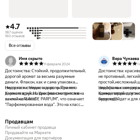
4.7
367 оценок
160 отзывов
Все отзывы
Имя скрыто
Вера Чунаева
11 февраля 2024
1
Достоинства:
Стойкий, продолжительный,
Достоинства:
красив
дорогой аромат за весьма разумные
не противный, легкий
деньги. Флакон, как и сама упаковка
простой,несложный,щ
смотрятся стильно и дорого. Приятно
Недостатки:
Недостатков просто нет.
шлейфа.на коже держ
Недостатки:
хотелось
держать в руках. Красиво смотрится в
Комментарий:
На дне флакона приклеена
одежде вторые сутки
Комментарий:
для эк
ванной комнате!
наклейка "EAU DE PARFUM", что означает
буду.подойдет и для 
неплохо!!!
"Парфюмированная вода". Это на класс
выше по концентрации/стойкости аромата,
чем "Туалетная вода", что было заявлено у
Продавцам
продавца. Что ж, я - не против. Стойкость,
действительно, соответствует именно
Личный кабинет продавца
Парфюмированной воде. Очень доволен
Продавайте на Маркете
Документация для партнёров
приобретением!!!