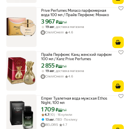
Prive Perfumes Monaco парфюмерная
вода 100 мл / Прайв Перфюмс Монако
3 967
Цена с картой Яндекс Пэй 3967 ₽ вместо
₽
Пэй
,
19 авг
доставка магазина
СпеллСмелл
4.6
Прайв Перфюмс Канц женский парфюм
100 мл / Kanz Prive Perfumes
2 855
Цена с картой Яндекс Пэй 2855 ₽ вместо
₽
Пэй
,
19 авг
доставка магазина
СпеллСмелл
4.6
Emper Туалетная вода мужская Ethos
Night, 100 мл
1 709
Цена с картой Яндекс Пэй 1709 ₽ вместо
₽
Пэй
Рейтинг товара: 4.7 из 5
Оценок: (10) · 16 купили
4.7
(10) · 16 купили
,
13 авг
ПВЗ
По клику
BELORIS
4.7