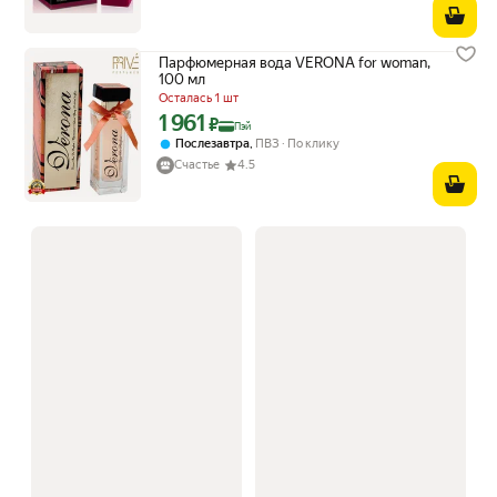
Парфюмерная вода VERONA for woman,
100 мл
Осталась 1 шт
1 961
Цена с картой Яндекс Пэй 1961 ₽ вместо
₽
Пэй
,
Послезавтра
ПВЗ
По клику
Счастьe
4.5