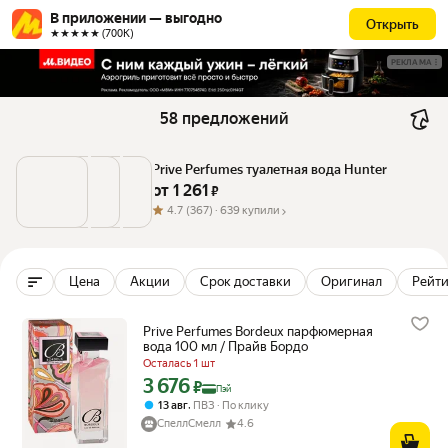
В приложении — выгодно
Открыть
★★★★★ (700К)
РЕКЛАМА
58 предложений
Prive Perfumes туалетная вода Hunter
от 
1 261
 ₽
4.7
(367) ·
639 купили
Цена
Акции
Срок доставки
Оригинал
Рейти
Prive Perfumes Bordeux парфюмерная
вода 100 мл / Прайв Бордо
Осталась 1 шт
3 676
Цена с картой Яндекс Пэй 3676 ₽ вместо
₽
Пэй
,
13 авг
ПВЗ
По клику
СпеллСмелл
4.6