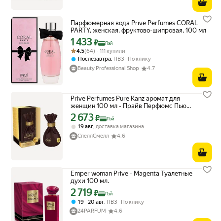
Парфюмерная вода Prive Perfumes CORAL
PARTY, женская, фруктово-шипровая, 100 мл
1 433
Цена с картой Яндекс Пэй 1433 ₽ вместо
₽
Пэй
Рейтинг товара: 4.5 из 5
Оценок: (64) · 111 купили
4.5
(64) · 111 купили
,
Послезавтра
ПВЗ
По клику
Beauty Professional Shop
4.7
Prive Perfumes Pure Kanz аромат для
женщин 100 мл - Прайв Перфюмс Пьюр
Канц парфюмерная вода
2 673
Цена с картой Яндекс Пэй 2673 ₽ вместо
₽
Пэй
,
19 авг
доставка магазина
СпеллСмелл
4.6
Emper woman Prive - Magenta Туалетные
духи 100 мл.
2 719
Цена с картой Яндекс Пэй 2719 ₽ вместо
₽
Пэй
,
19 – 20 авг
ПВЗ
По клику
24PARFUM
4.6