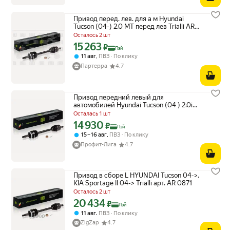
Привод перед. лев. для а м Hyundai
Tucson (04-) 2.0 MT перед лев Trialli AR
0871
Осталось 2 шт
15 263
Цена с картой Яндекс Пэй 15263 ₽ вместо
₽
Пэй
,
11 авг
ПВЗ
По клику
Партерра
4.7
Привод передний левый для
автомобилей Hyundai Tucson (04 ) 2.0i
МT/2.0 CRDi АT TRIALLI AR 0871
Осталась 1 шт
14 930
Цена с картой Яндекс Пэй 14930 ₽ вместо
₽
Пэй
,
15 – 16 авг
ПВЗ
По клику
Профит-Лига
4.7
Привод в сборе L HYUNDAI Tucson 04->.
KIA Sportage II 04-> Trialli арт. AR 0871
Осталось 2 шт
20 434
Цена с картой Яндекс Пэй 20434 ₽ вместо
₽
Пэй
,
11 авг
ПВЗ
По клику
ZigZap
4.7