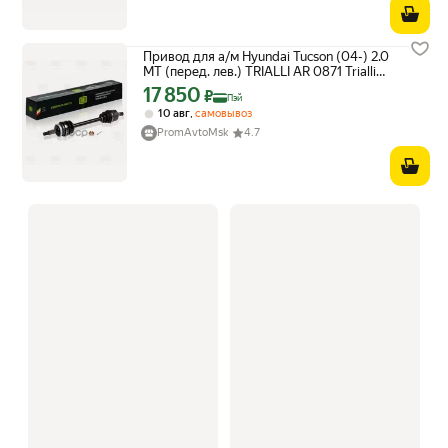
Привод для а/м Hyundai Tucson (04-) 2.0
MT (перед. лев.) TRIALLI AR 0871 Trialli
арт. AR 0871
17 850
Цена с картой Яндекс Пэй 17850 ₽ вместо
₽
Пэй
,
10 авг
самовывоз
PromAvtoMsk
4.7