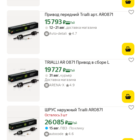
Привод передний Trialli арт. AR0871
15 793
Цена с картой Яндекс Пэй 15793 ₽ вместо
₽
Пэй
,
12 – 21 авг
доставка магазина
Avto-detali
4.7
TRIALLI AR 0871 Привод в сборе L
19 727
Цена с картой Яндекс Пэй 19727 ₽ вместо
₽
Пэй
,
31 авг
курьер
Доставка магазина
ARENA-X
4.9
ШРУС наружный Trialli AR0871
Осталось 3 шт
26 085
Цена с картой Яндекс Пэй 26085 ₽ вместо
₽
Пэй
,
15 авг
ПВЗ
По клику
autocode
4.6