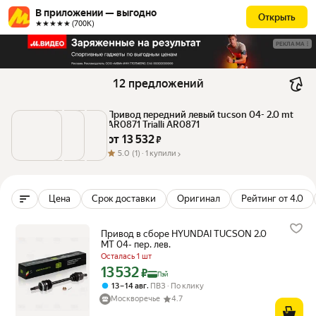
В приложении — выгодно
Открыть
★★★★★ (700К)
РЕКЛАМА
12 предложений
Привод передний левый tucson 04- 2.0 mt 
AR0871 Trialli AR0871
от 
13 532
 ₽
5.0
(1) ·
1 купили
Цена
Срок доставки
Оригинал
Рейтинг от 4.0
Привод в сборе HYUNDAI TUCSON 2.0
MT 04- пер. лев.
Осталась 1 шт
13 532
Цена с картой Яндекс Пэй 13532 ₽ вместо
₽
Пэй
,
13 – 14 авг
ПВЗ
По клику
Москворечье
4.7