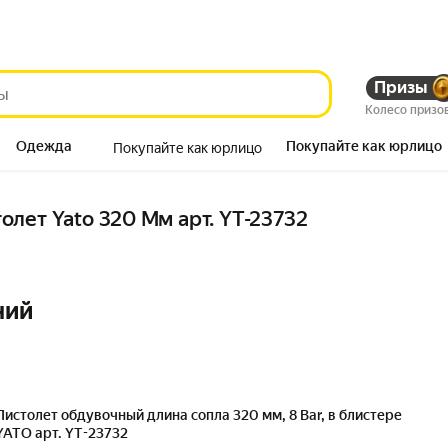
Призы
Колесо призо
Одежда
Покупайте как юрлицо
Покупайте как юрлицо
Продукты
лет Yato 320 Мм арт. YT-23732
ний
Пистолет обдувочный длина сопла 320 мм, 8 Bar, в блистере
YATO арт. YT-23732