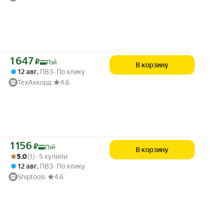
Цена с картой Яндекс Пэй 1647 ₽ вместо
1 647
₽
Пэй
В корзину
12 авг
,
ПВЗ
По клику
ТехАккорд
4.6
Цена с картой Яндекс Пэй 1156 ₽ вместо
1 156
₽
Пэй
В корзину
Рейтинг товара: 5.0 из 5
Оценок: (1) · 5 купили
5.0
(1) · 5 купили
12 авг
,
ПВЗ
По клику
Shiptools
4.6