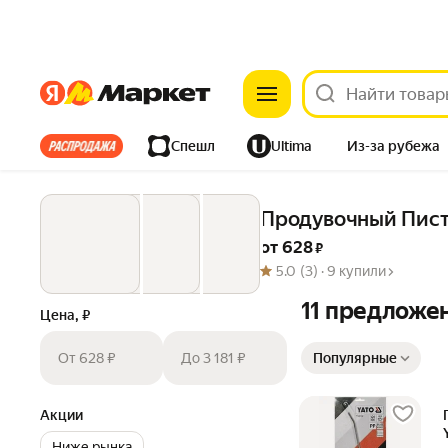
Яндекс
Яндекс
Все хиты
Спешл
Ultima
Из-за рубежа
Дом
Ремонт
Детям
Красота
Электроника
Продувочный Писто
от 
628
 ₽
5.0
(3) ·
9 купили
11 предложе
Цена, ₽
Сортировка товаров
От 628 ₽
До 3 181 ₽
Популярные
Акции
Ниже рынка