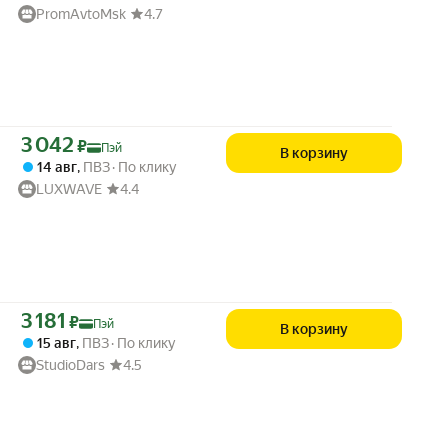
PromAvtoMsk
4.7
Цена с картой Яндекс Пэй 3042 ₽ вместо
3 042
₽
Пэй
В корзину
14 авг
,
ПВЗ
По клику
LUXWAVE
4.4
Цена с картой Яндекс Пэй 3181 ₽ вместо
3 181
₽
Пэй
В корзину
15 авг
,
ПВЗ
По клику
StudioDars
4.5