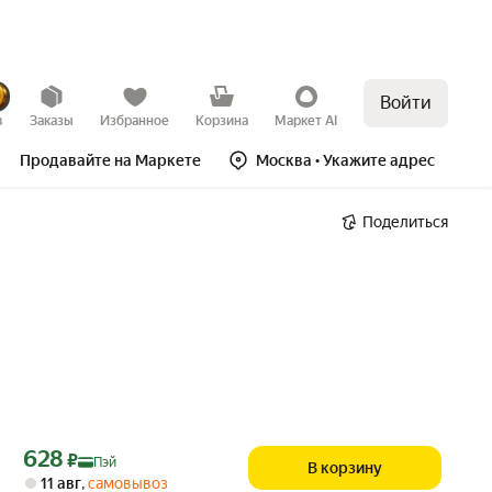
Войти
в
Заказы
Избранное
Корзина
Маркет AI
Продавайте на Маркете
Москва
• Укажите адрес
Поделиться
Цена с картой Яндекс Пэй 628 ₽ вместо
628
₽
Пэй
В корзину
11 авг
,
самовывоз