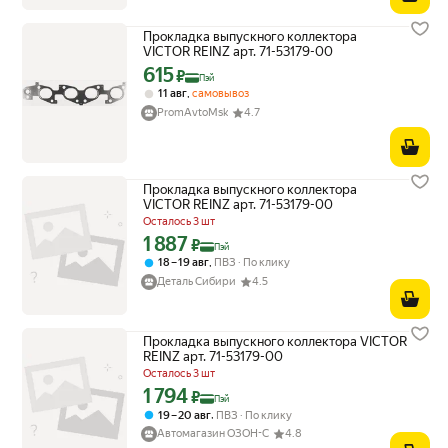
Прокладка выпускного коллектора
VICTOR REINZ арт. 71-53179-00
615
Цена с картой Яндекс Пэй 615 ₽ вместо
₽
Пэй
,
11 авг
самовывоз
PromAvtoMsk
4.7
Прокладка выпускного коллектора
VICTOR REINZ арт. 71-53179-00
Осталось 3 шт
1 887
Цена с картой Яндекс Пэй 1887 ₽ вместо
₽
Пэй
,
18 – 19 авг
ПВЗ
По клику
Деталь Сибири
4.5
Прокладка выпускного коллектора VICTOR
REINZ арт. 71-53179-00
Осталось 3 шт
1 794
Цена с картой Яндекс Пэй 1794 ₽ вместо
₽
Пэй
,
19 – 20 авг
ПВЗ
По клику
Автомагазин ОЗОН-С
4.8