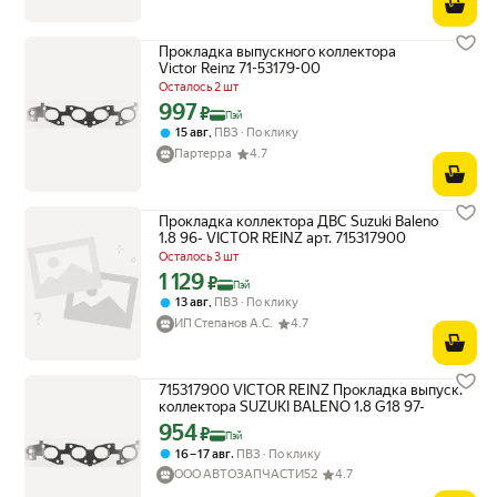
Прокладка выпускного коллектора
Victor Reinz 71-53179-00
Осталось 2 шт
997
Цена с картой Яндекс Пэй 997 ₽ вместо
₽
Пэй
,
15 авг
ПВЗ
По клику
Партерра
4.7
Прокладка коллектора ДВС Suzuki Baleno
1.8 96- VICTOR REINZ арт. 715317900
Осталось 3 шт
1 129
Цена с картой Яндекс Пэй 1129 ₽ вместо
₽
Пэй
,
13 авг
ПВЗ
По клику
ИП Степанов А.С.
4.7
715317900 VICTOR REINZ Прокладка выпуск.
коллектора SUZUKI BALENO 1.8 G18 97-
954
Цена с картой Яндекс Пэй 954 ₽ вместо
₽
Пэй
,
16 – 17 авг
ПВЗ
По клику
ООО АВТОЗАПЧАСТИ52
4.7