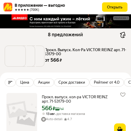
В приложении — выгодно
Открыть
★★★★★ (700К)
РЕКЛАМА
8 предложений
Прокл. Выпуск. Кол-Ра VICTOR REINZ арт. 71-
53179-00
от 
566
 ₽
Цена
Акции
Срок доставки
Рейтинг от 4.0
С
Прокл. выпуск. кол-ра VICTOR REINZ
арт. 71-53179-00
566
Цена с картой Яндекс Пэй 566 ₽ вместо
₽
Пэй
,
13 авг
доставка магазина
Avto-detali
4.7