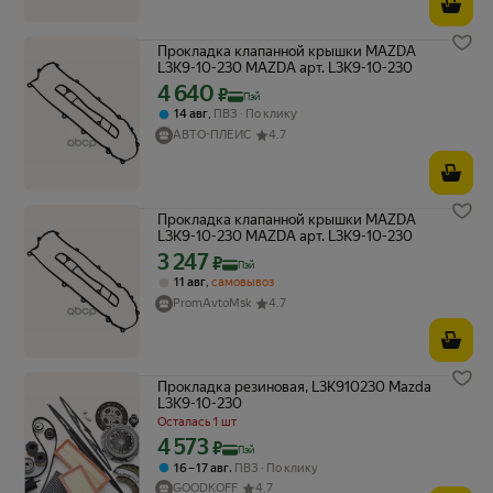
Прокладка клапанной крышки MAZDA
L3K9-10-230 MAZDA арт. L3K9-10-230
4 640
Цена с картой Яндекс Пэй 4640 ₽ вместо
₽
Пэй
,
14 авг
ПВЗ
По клику
АВТО-ПЛЕЙС
4.7
Прокладка клапанной крышки MAZDA
L3K9-10-230 MAZDA арт. L3K9-10-230
3 247
Цена с картой Яндекс Пэй 3247 ₽ вместо
₽
Пэй
,
11 авг
самовывоз
PromAvtoMsk
4.7
Прокладка резиновая, L3K910230 Mazda
L3K9-10-230
Осталась 1 шт
4 573
Цена с картой Яндекс Пэй 4573 ₽ вместо
₽
Пэй
,
16 – 17 авг
ПВЗ
По клику
GOODKOFF
4.7