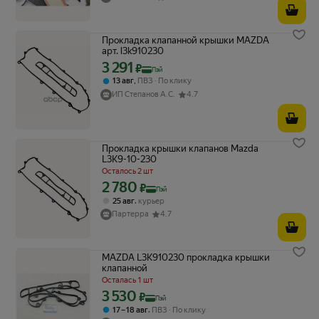
Прокладка клапанной крышки MAZDA
арт. l3k910230
3 291
Цена с картой Яндекс Пэй 3291 ₽ вместо
₽
Пэй
,
13 авг
ПВЗ
По клику
ИП Степанов А.С.
4.7
Прокладка крышки клапанов Mazda
L3K9-10-230
Осталось 2 шт
2 780
Цена с картой Яндекс Пэй 2780 ₽ вместо
₽
Пэй
,
25 авг
курьер
Партерра
4.7
MAZDA L3K910230 прокладка крышки
клапанной
Осталась 1 шт
3 530
Цена с картой Яндекс Пэй 3530 ₽ вместо
₽
Пэй
,
17 – 18 авг
ПВЗ
По клику