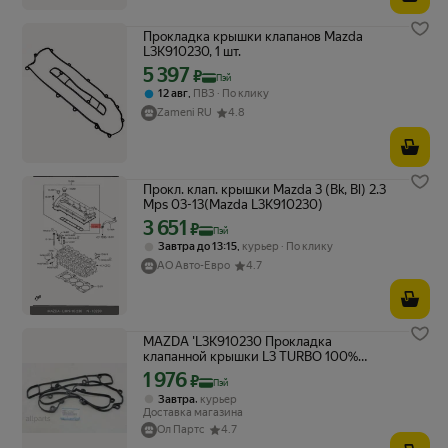
Прокладка крышки клапанов Mazda
L3K910230, 1 шт.
5 397
Цена с картой Яндекс Пэй 5397 ₽ вместо
₽
Пэй
,
12 авг
ПВЗ
По клику
Zameni RU
4.8
Прокл. клап. крышки Mazda 3 (Bk, Bl) 2.3
Mps 03-13(Mazda L3K910230)
3 651
Цена с картой Яндекс Пэй 3651 ₽ вместо
₽
Пэй
,
Завтра до 13:15
курьер
По клику
АО Авто-Евро
4.7
MAZDA 'L3K910230 Прокладка
клапанной крышки L3 TURBO 100%
ORIGINAL
1 976
Цена с картой Яндекс Пэй 1976 ₽ вместо
₽
Пэй
,
Завтра
курьер
Доставка магазина
Ол Партс
4.7