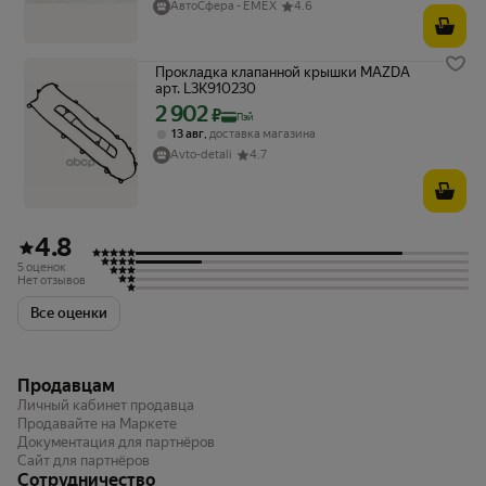
АвтоСфера - ЕМЕХ
4.6
Прокладка клапанной крышки MAZDA
арт. L3K910230
2 902
Цена с картой Яндекс Пэй 2902 ₽ вместо
₽
Пэй
,
13 авг
доставка магазина
Avto-detali
4.7
4.8
5 оценок
Нет отзывов
Все оценки
Продавцам
Личный кабинет продавца
Продавайте на Маркете
Документация для партнёров
Сайт для партнёров
Сотрудничество