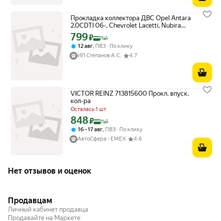
Прокладка коллектора ДВС Opel Antara
2.0CDTI 06-, Chevrolet Lacetti, Nubira
VICTOR REINZ арт. 713815600
799
Цена с картой Яндекс Пэй 799 ₽ вместо
₽
Пэй
,
12 авг
ПВЗ
По клику
ИП Степанов А.С.
4.7
VICTOR REINZ 713815600 Прокл. впуск.
кол-ра
Осталась 1 шт
848
Цена с картой Яндекс Пэй 848 ₽ вместо
₽
Пэй
,
16 – 17 авг
ПВЗ
По клику
АвтоСфера - ЕМЕХ
4.6
Нет отзывов и оценок
Продавцам
Личный кабинет продавца
Продавайте на Маркете