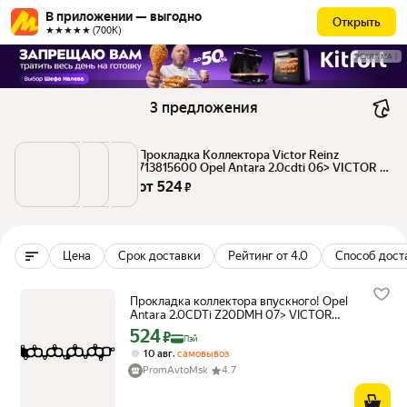
В приложении — выгодно
Открыть
★★★★★ (700К)
РЕКЛАМА
3 предложения
Прокладка Коллектора Victor Reinz 
713815600 Opel Antara 2.0cdti 06> VICTOR 
REINZ арт. 713815600
от 
524
 ₽
Цена
Срок доставки
Рейтинг от 4.0
Способ дост
Прокладка коллектора впускного! Opel
Antara 2.0CDTi Z20DMH 07> VICTOR
REINZ арт. 713815600
524
Цена с картой Яндекс Пэй 524 ₽ вместо
₽
Пэй
,
10 авг
самовывоз
PromAvtoMsk
4.7