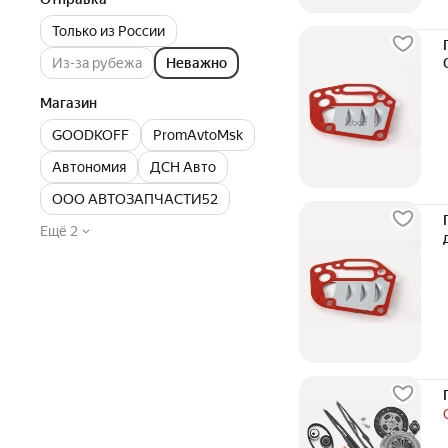
Только из России
Из-за рубежа
Неважно
Магазин
GOODKOFF
PromAvtoMsk
Автономия
ДСН Авто
ООО АВТОЗАПЧАСТИ52
Ещё 2