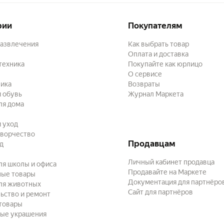
рии
Покупателям
развлечения
Как выбрать товар
Оплата и доставка
техника
Покупайте как юрлицо
О сервисе
ика
Возвраты
 обувь
Журнал Маркета
ля дома
и уход
творчество
Продавцам
ад
Личный кабинет продавца
ля школы и офиса
Продавайте на Маркете
ные товары
Документация для партнёро
ля животных
Сайт для партнёров
ьство и ремонт
товары
ые украшения