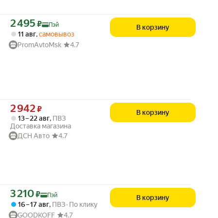
Цена с картой Яндекс Пэй 2495 ₽ вместо
2 495
₽
Пэй
В корзину
11 авг
,
самовывоз
PromAvtoMsk
4.7
Цена 2942 ₽ вместо
2 942
₽
В корзину
13 – 22 авг
,
ПВЗ
Доставка магазина
ДСН Авто
4.7
Цена с картой Яндекс Пэй 3210 ₽ вместо
3 210
₽
Пэй
В корзину
16 – 17 авг
,
ПВЗ
По клику
GOODKOFF
4.7