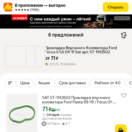
В приложении — выгодно
Открыть
★★★★★ (700К)
РЕКЛАМА
6 предложений
Прокладка Впускного Коллектора Ford 
Focus Ii 1,6 04-11 Sat арт. ST-1142502
от 
71
 ₽
3.0
(1) ·
9 купили
Цена
Акции
Срок доставки
Рейтинг от 4.0
С
SAT ST-1142502 Прокладка впускного
коллектора Ford Fiesta 99-19 / Focus 01-
11 ASDA; ASDB; B4164S3; FUJA; FUJB;
71
Цена с картой Яндекс Пэй 71 ₽ вместо
₽
Пэй
FXJA; FXJB
,
Сегодня
курьер
Доставка магазина
Ол Партс
4.7