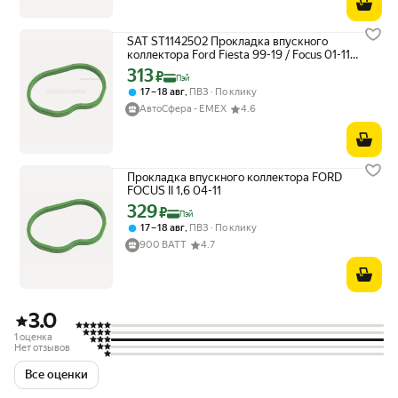
SAT ST1142502 Прокладка впускного
коллектора Ford Fiesta 99-19 / Focus 01-11
ASDA; ASDB; B4164S3; FUJA; FUJB; FXJA;
313
Цена с картой Яндекс Пэй 313 ₽ вместо
₽
Пэй
FXJB
,
17 – 18 авг
ПВЗ
По клику
АвтоСфера - ЕМЕХ
4.6
Прокладка впускного коллектора FORD
FOCUS II 1,6 04-11
329
Цена с картой Яндекс Пэй 329 ₽ вместо
₽
Пэй
,
17 – 18 авг
ПВЗ
По клику
900 ВАТТ
4.7
3.0
1 оценка
Нет отзывов
Все оценки