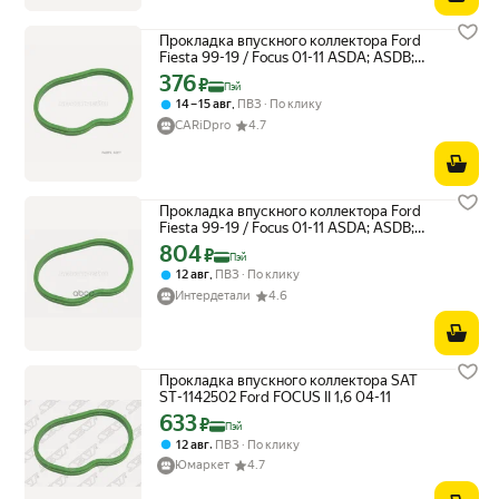
Прокладка впускного коллектора Ford
Fiesta 99-19 / Focus 01-11 ASDA; ASDB;
B4164S3; FUJA; FUJB; FXJA; FXJB SAT ST-
376
Цена с картой Яндекс Пэй 376 ₽ вместо
₽
Пэй
1142502 | цена за 1 шт
,
14 – 15 авг
ПВЗ
По клику
CARiDpro
4.7
Прокладка впускного коллектора Ford
Fiesta 99-19 / Focus 01-11 ASDA; ASDB;
B4164S3; FUJA; FUJB; FXJA; FXJB Sat арт.
804
Цена с картой Яндекс Пэй 804 ₽ вместо
₽
Пэй
ST-1142502
,
12 авг
ПВЗ
По клику
Интердетали
4.6
Прокладка впускного коллектора SAT
ST-1142502 Ford FOCUS II 1,6 04-11
633
Цена с картой Яндекс Пэй 633 ₽ вместо
₽
Пэй
,
12 авг
ПВЗ
По клику
Юмаркет
4.7