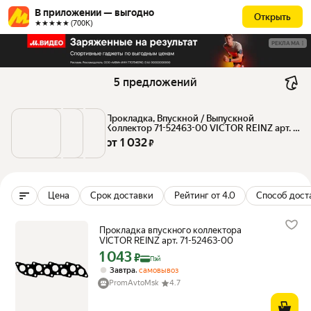
В приложении — выгодно
Открыть
★★★★★ (700К)
РЕКЛАМА
5 предложений
Прокладка, Впускной / Выпускной 
Коллектор 71-52463-00 VICTOR REINZ арт. 
71-52463-00
от 
1 032
 ₽
Цена
Срок доставки
Рейтинг от 4.0
Способ дост
Прокладка впускного коллектора
VICTOR REINZ арт. 71-52463-00
1 043
Цена с картой Яндекс Пэй 1043 ₽ вместо
₽
Пэй
,
Завтра
самовывоз
PromAvtoMsk
4.7