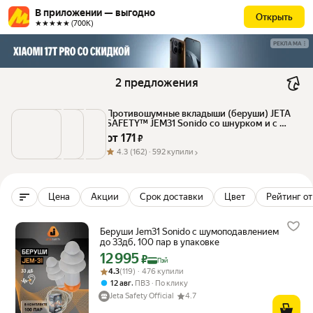
В приложении — выгодно
Открыть
★★★★★ (700К)
РЕКЛАМА
2 предложения
Противошумные вкладыши (беруши) JETA 
SAFETY™ JEM31 Sonido со шнурком и с 
кейсом для хранения
от 
171
 ₽
4.3
(162) ·
592 купили
Цена
Акции
Срок доставки
Цвет
Рейтинг от
Беруши Jem31 Sonido с шумоподавлением
до 33дб, 100 пар в упаковке
12 995
Цена с картой Яндекс Пэй 12995 ₽ вместо
₽
Пэй
Рейтинг товара: 4.3 из 5
Оценок: (119) · 476 купили
4.3
(119) · 476 купили
,
12 авг
ПВЗ
По клику
Jeta Safety Official
4.7