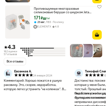
Противошумные многоразовые
силиконовые беруши со шнурком Jeta
Safety Sonido MAX в чехле JEM31
171
Цена с картой Яндекс Пэй 171 ₽ вместо
₽
Пэй
,
23 авг
ПВЗ
По клику
ELEMENTX
4.8
4.3
162 оценки
57 отзывов
Все отзывы
Евсенков А.
Тимофей Сле
24 января 2024
1
Комментарий:
Хорошо ложатся в ушную
Достоинства:
похоже 
раковину. Это, скорее, недоработка,
которые у меня были,
которую легко устранить "на коленках". Во-
толстый. Прошлый ана
первых, замените пластиковый шнур на
был более узкий и уд
Недостатки:
из-за ши
текстильный. Что это даёт. Сам по себе
Футлярчик в комплект
приходится впихивать
шнур жёсткий, поэтому в свободном
непривычки дискомф