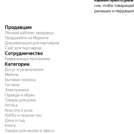
состоянии наушники не висят, а немного
вариант был получше
Комментарий:
брал в
"торчат". В таком состоянии их легче
сна, чтобы товарищей
скинуть, даже не задевая их рукой, а
рычащих и пердящих 
просто "подходящим" движением
(наклоном). Я так уже пару потерял. Во-
Продавцам
вторых, сделайте этот шнур чуть длиннее.
Это удлинение тоже будет вкладом в
Личный кабинет продавца
"копилку нетеряемости", ибо, чем больше
Продавайте на Маркете
Документация для партнёров
плечо рычага, тем менее он мобилен. Ну и
Сайт для партнёров
просто подобрать удобную вам длину
Сотрудничество
исходя из ваших особенностей, таких как:
Реферальная программа
физиология, одежда, стиль работы.
Категории
Досуг и развлечения
Мебель
Бытовая техника
Гигиена
Электроника
Одежда и обувь
Товары для дома
Аптека
Красота и уход
Хобби и творчество
Дача и сад
Книги
Товары для школы и офиса