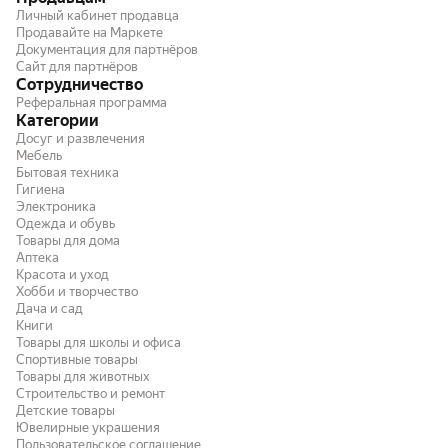
нужен не очень дорогой, но хороший
примерно 62 градусо
Личный кабинет продавца
процессор, то берите. Не пожалеете!
графика HD4400 рав
Продавайте на Маркете
Документация для партнёров
Radeon HD6510. На в
Сайт для партнёров
можно играть в BF3 
Сотрудничество
настройках в 720p пр
Реферальная программа
приятно, но если очен
Категории
Идеальный процессор
Досуг и развлечения
Мебель
Бытовая техника
Гигиена
Электроника
Одежда и обувь
Товары для дома
Аптека
Красота и уход
Хобби и творчество
Дача и сад
Книги
Товары для школы и офиса
Спортивные товары
Товары для животных
Строительство и ремонт
Детские товары
Ювелирные украшения
Пользовательское соглашение